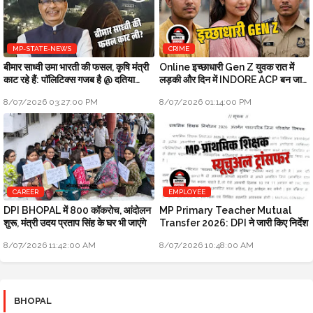
MP-STATE-NEWS
CRIME
बीमार साध्वी उमा भारती की फसल, कृषि मंत्री
Online इच्छाधारी Gen Z युवक रात में
काट रहे हैं: पॉलिटिक्स गजब है @ दतिया
लड़की और दिन में INDORE ACP बन जाता
उपचुनाव
था
8/07/2026 03:27:00 PM
8/07/2026 01:14:00 PM
CAREER
EMPLOYEE
DPI BHOPAL में 800 कॉकरोच, आंदोलन
MP Primary Teacher Mutual
शुरू, मंत्री उदय प्रताप सिंह के घर भी जाएंगे
Transfer 2026: DPI ने जारी किए निर्देश
8/07/2026 11:42:00 AM
8/07/2026 10:48:00 AM
BHOPAL