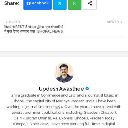
Facebook
Twi
Wh
OLDER
NEWER
दिल्ली से BEST है भोपाल पुलिस, प्रदर्शनकारियों
tte
ats
ने फूल देकर धन्यवाद कहा | BHOPAL NEWS
r
app
Updesh Awasthee
I am a graduate in Commerce and Law, and a journalist based in
Bhopal, the capital city of Madhya Pradesh, India. I have been
working in journalism since 1994. Over the years, I have served with
several prominent publications, including: Swadesh (Gwalior),
Dainik Jagran (Jhansi), Raj Express (Bhopal), Pradesh Today
(Bhopal); Since 2012, I have been working full-time in digital