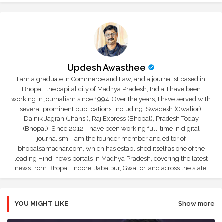
Updesh Awasthee
I am a graduate in Commerce and Law, and a journalist based in
Bhopal, the capital city of Madhya Pradesh, India. I have been
working in journalism since 1994. Over the years, I have served with
several prominent publications, including: Swadesh (Gwalior),
Dainik Jagran (Jhansi), Raj Express (Bhopal), Pradesh Today
(Bhopal); Since 2012, I have been working full-time in digital
journalism. I am the founder member and editor of
bhopalsamachar.com, which has established itself as one of the
leading Hindi news portals in Madhya Pradesh, covering the latest
news from Bhopal, Indore, Jabalpur, Gwalior, and across the state.
YOU MIGHT LIKE
Show more