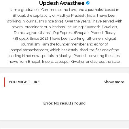
Updesh Awasthee
I am a graduate in Commerce and Law, and a journalist based in
Bhopal, the capital city of Madhya Pradesh, India. I have been
working in journalism since 1994. Over the years, I have served with
several prominent publications, including: Swadesh (Gwalior),
Dainik Jagran (Jhansi), Raj Express (Bhopal), Pradesh Today
(Bhopal); Since 2012, I have been working full-time in digital
journalism. I am the founder member and editor of
bhopalsamachar.com, which has established itself as one of the
leading Hindi news portals in Madhya Pradesh, covering the latest
news from Bhopal, Indore, Jabalpur, Gwalior, and across the state.
YOU MIGHT LIKE
Show more
Error:
No results found