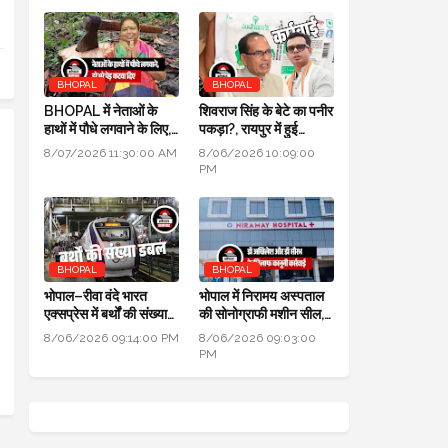
BHOPAL
BHOPAL
BHOPAL में नेताओं के
शिवराज सिंह के बेटे का पनीर
हाथों में पौधे लगवाने के लिए,
पकड़ा?, रायपुर में हुई
700 हरे भरे पेड़ कटवा दिए
कार्रवाई, जांच के लिए लैब
8/07/2026 11:30:00 AM
8/06/2026 10:09:00
भेजा
PM
BHOPAL
BHOPAL
भोपाल–रीवा वंदे भारत
भोपाल में निरामय अस्पताल
एक्सप्रेस में बर्थों की संख्या
की सोनोग्राफी मशीन सील,
डबल से ज्यादा हुई
सीएमएचओ ने की कार्यवाही
8/06/2026 09:14:00 PM
8/06/2026 09:03:00
PM