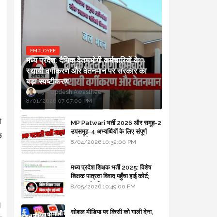
EMPLOYEE
मध्य प्रदेश: दैनिक वेतनभोगी कर्मचारियों के
स्थायी वर्गीकरण और वेतनमान पर सरकार का
बड़ा स्पष्टीकरण
Updesh Awasthee
8/01/2026 07:07:00 PM
ो
MP Patwari भर्ती 2026 और समूह-2
उपसमूह-4 अभ्यर्थियों के लिए संपूर्ण
छ
मार्गदर्शिका
8/04/2026 10:32:00 PM
मध्य प्रदेश शिक्षक भर्ती 2025: विशेष
शिक्षक पात्रता विवाद पहुँचा हाई कोर्ट;
सरकार से माँगा जवाब
8/05/2026 10:49:00 PM
।
सोशल मीडिया पर किसी को गाली देना,