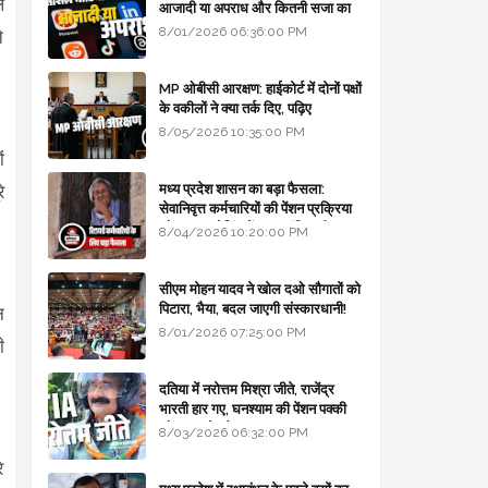
ल
आजादी या अपराध और कितनी सजा का
प्रावधान - free legal advice
8/01/2026 06:36:00 PM
े
MP ओबीसी आरक्षण: हाईकोर्ट में दोनों पक्षों
के वकीलों ने क्या तर्क दिए, पढ़िए
8/05/2026 10:35:00 PM
ं
मध्य प्रदेश शासन का बड़ा फैसला:
े
सेवानिवृत्त कर्मचारियों की पेंशन प्रक्रिया
और बजट कोडिंग में हुए क्रांतिकारी
8/04/2026 10:20:00 PM
बदलाव
सीएम मोहन यादव ने खोल दओ सौगातों को
पिटारा, भैया, बदल जाएगी संस्कारधानी!
न
8/01/2026 07:25:00 PM
ी
दतिया में नरोत्तम मिश्रा जीते, राजेंद्र
भारती हार गए, घनश्याम की पेंशन पक्की
और आशुतोष बैक टू...
8/03/2026 06:32:00 PM
े