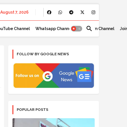
August 7, 2026
ouTube Channel
Whatsapp Channel
Telegram Channel
Joi
FOLLOW BY GOOGLE NEWS
POPULAR POSTS