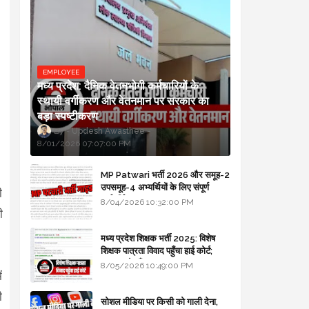
EMPLOYEE
मध्य प्रदेश: दैनिक वेतनभोगी कर्मचारियों के
स्थायी वर्गीकरण और वेतनमान पर सरकार का
बड़ा स्पष्टीकरण
Updesh Awasthee
8/01/2026 07:07:00 PM
।
MP Patwari भर्ती 2026 और समूह-2
उपसमूह-4 अभ्यर्थियों के लिए संपूर्ण
ी
मार्गदर्शिका
8/04/2026 10:32:00 PM
ी
मध्य प्रदेश शिक्षक भर्ती 2025: विशेष
शिक्षक पात्रता विवाद पहुँचा हाई कोर्ट;
सरकार से माँगा जवाब
8/05/2026 10:49:00 PM
ं
ी
सोशल मीडिया पर किसी को गाली देना,