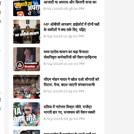
आजादी या अपराध और कितनी सजा का
ी
प्रावधान - free legal advice
8/01/2026 06:36:00 PM
ो
क
MP ओबीसी आरक्षण: हाईकोर्ट में दोनों पक्षों
के वकीलों ने क्या तर्क दिए, पढ़िए
8/05/2026 10:35:00 PM
,
मध्य प्रदेश शासन का बड़ा फैसला:
सेवानिवृत्त कर्मचारियों की पेंशन प्रक्रिया
और बजट कोडिंग में हुए क्रांतिकारी
8/04/2026 10:20:00 PM
बदलाव
सीएम मोहन यादव ने खोल दओ सौगातों को
पिटारा, भैया, बदल जाएगी संस्कारधानी!
,
8/01/2026 07:25:00 PM
ी
दतिया में नरोत्तम मिश्रा जीते, राजेंद्र
े
भारती हार गए, घनश्याम की पेंशन पक्की
और आशुतोष बैक टू...
8/03/2026 06:32:00 PM