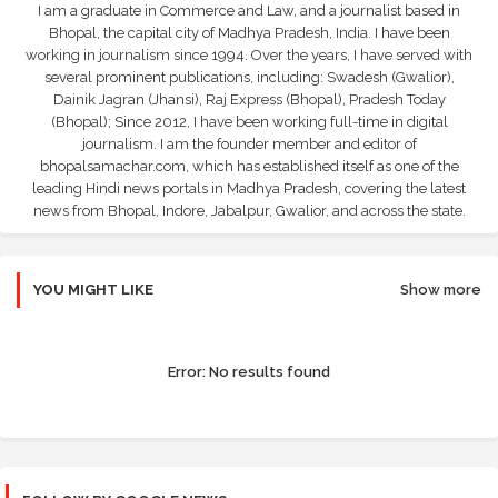
I am a graduate in Commerce and Law, and a journalist based in
Bhopal, the capital city of Madhya Pradesh, India. I have been
working in journalism since 1994. Over the years, I have served with
several prominent publications, including: Swadesh (Gwalior),
Dainik Jagran (Jhansi), Raj Express (Bhopal), Pradesh Today
(Bhopal); Since 2012, I have been working full-time in digital
journalism. I am the founder member and editor of
bhopalsamachar.com, which has established itself as one of the
leading Hindi news portals in Madhya Pradesh, covering the latest
news from Bhopal, Indore, Jabalpur, Gwalior, and across the state.
YOU MIGHT LIKE
Show more
Error:
No results found