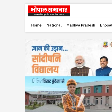
Home
National
Madhya Pradesh
Bhopa