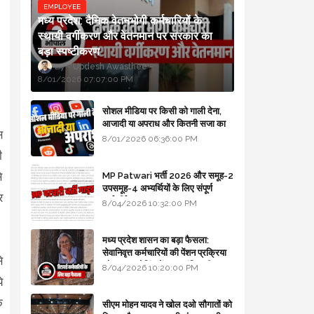
EMPLOYEE
मध्य प्रदेश: दैनिक वेतनभोगी कर्मचारियों के
स्थायी वर्गीकरण और वेतनमान पर सरकार का
बड़ा स्पष्टीकरण
Updesh Awasthee
8/01/2026 07:07:00 PM
सोशल मीडिया पर किसी को गाली देना,
आजादी या अपराध और कितनी सजा का
स
प्रावधान - free legal advice
8/01/2026 06:36:00 PM
ी
े
MP Patwari भर्ती 2026 और समूह-2
उपसमूह-4 अभ्यर्थियों के लिए संपूर्ण
र
मार्गदर्शिका
8/04/2026 10:32:00 PM
मध्य प्रदेश शासन का बड़ा फैसला:
सेवानिवृत्त कर्मचारियों की पेंशन प्रक्रिया
े
और बजट कोडिंग में हुए क्रांतिकारी
8/04/2026 10:20:00 PM
बदलाव
े
ि
सीएम मोहन यादव ने खोल दओ सौगातों को