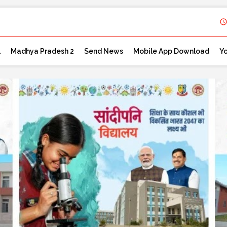
l
Madhya Pradesh 2
Send News
Mobile App Download
Y