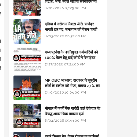
पिटारा, भैया, बदल जाएगी संस्कारधानी!
र
8/01/2026 07:25:00 PM
र
दतिया में नरोत्तम मिश्रा जीते, राजेंद्र
भारती हार गए, घनश्याम की पेंशन पक्की
और आशुतोष बैक टू...
8/03/2026 06:32:00 PM
ख
ा
मध्य प्रदेश के नवनियुक्त कर्मचारियों को
100% वेतन हेतु हाई कोर्ट ने रिमाइंडर
ी
लिखा
7/27/2026 07:23:00 PM
ी
MP OBC आरक्षण: सरकार ने सुप्रीम
कोर्ट के वकील को भेजा, बताया 27% का
कानूनी आधार
7/30/2026 10:05:00 PM
भोपाल में फर्जी बैंक गारंटी वाले ठेकेदार के
विरुद्ध आपराधिक मामला दर्ज
8/04/2026 09:53:00 PM
हमारे शिक्षक ऐप: वेतन रोकना या कार्रवाई