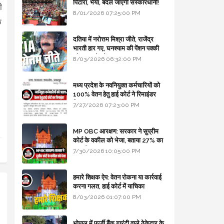
पिटारा, भैया, बदल जाएगी संस्कारधानी!
ी
8/01/2026 07:25:00 PM
ि
दतिया में नरोत्तम मिश्रा जीते, राजेंद्र
भारती हार गए, घनश्याम की पेंशन पक्की
और आशुतोष बैक टू...
8/03/2026 06:32:00 PM
मध्य प्रदेश के नवनियुक्त कर्मचारियों को
100% वेतन हेतु हाई कोर्ट ने रिमाइंडर
लिखा
7/27/2026 07:23:00 PM
MP OBC आरक्षण: सरकार ने सुप्रीम
कोर्ट के वकील को भेजा, बताया 27% का
कानूनी आधार
7/30/2026 10:05:00 PM
हमारे शिक्षक ऐप: वेतन रोकना या कार्रवाई
करना गलत, हाई कोर्ट में याचिका
8/03/2026 01:07:00 PM
भोपाल में फर्जी बैंक गारंटी वाले ठेकेदार के