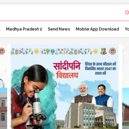
l
Madhya Pradesh 2
Send News
Mobile App Download
Y