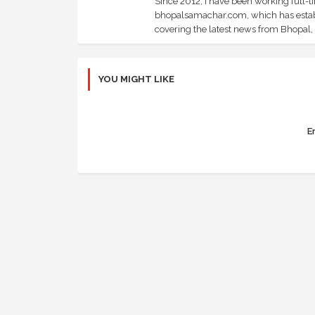
Since 2012, I have been working full-t
bhopalsamachar.com, which has establi
covering the latest news from Bhopal, I
YOU MIGHT LIKE
Er