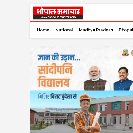
Home
National
Madhya Pradesh
Bhopa