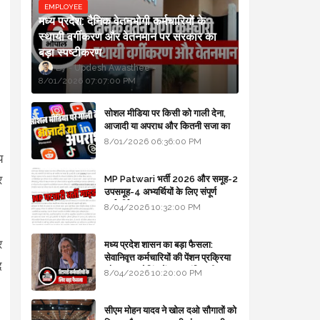
EMPLOYEE
मध्य प्रदेश: दैनिक वेतनभोगी कर्मचारियों के
स्थायी वर्गीकरण और वेतनमान पर सरकार का
बड़ा स्पष्टीकरण
Updesh Awasthee
8/01/2026 07:07:00 PM
सोशल मीडिया पर किसी को गाली देना,
आजादी या अपराध और कितनी सजा का
।
प्रावधान - free legal advice
8/01/2026 06:36:00 PM
य
र
MP Patwari भर्ती 2026 और समूह-2
उपसमूह-4 अभ्यर्थियों के लिए संपूर्ण
मार्गदर्शिका
8/04/2026 10:32:00 PM
र
मध्य प्रदेश शासन का बड़ा फैसला:
सेवानिवृत्त कर्मचारियों की पेंशन प्रक्रिया
द
और बजट कोडिंग में हुए क्रांतिकारी
8/04/2026 10:20:00 PM
बदलाव
सीएम मोहन यादव ने खोल दओ सौगातों को