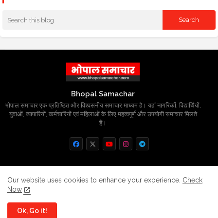
Bhopal Samachar
भोपाल समाचार एक प्रतिष्ठित और विश्वसनीय समाचार माध्यम है। यहां नागरिकों, विद्यार्थियों,
युवाओं, व्यापारियों, कर्मचारियों एवं महिलाओं के लिए महत्वपूर्ण और उपयोगी समाचार मिलते
हैं।
Home
About
Contact us
Privacy Policy
Our website uses cookies to enhance your experience.
Check
Now
Grievance
Disclaimer
sitemap
Ok, Go it!
All Right Reserved Copyright
BhopalSmachar.com