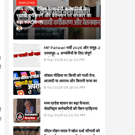
EMPLOYEE
मध्य प्रदेश: दैनिक वेतनभोगी कर्मचारियों के
स्थायी वर्गीकरण और वेतनमान पर सरकार का
बड़ा स्पष्टीकरण
Updesh Awasthee
8/01/2026 07:07:00 PM
MP Patwari भर्ती 2026 और समूह-2
उपसमूह-4 अभ्यर्थियों के लिए संपूर्ण
ा
मार्गदर्शिका
8/04/2026 10:32:00 PM
ी
सोशल मीडिया पर किसी को गाली देना,
आजादी या अपराध और कितनी सजा का
प्रावधान - free legal advice
8/01/2026 06:36:00 PM
मध्य प्रदेश शासन का बड़ा फैसला:
सेवानिवृत्त कर्मचारियों की पेंशन प्रक्रिया
ी
और बजट कोडिंग में हुए क्रांतिकारी
8/04/2026 10:20:00 PM
ह
बदलाव
सीएम मोहन यादव ने खोल दओ सौगातों को