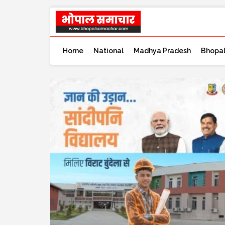
Home
National
Madhya Pradesh
Bhopa