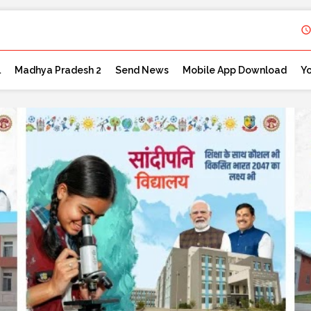
l
Madhya Pradesh 2
Send News
Mobile App Download
Y