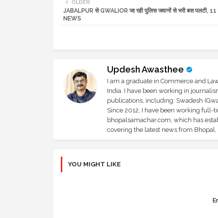
OLDER
JABALPUR से GWALIOR जा रही पुलिस जवानों से भरी बस पलटी, 11 ग
NEWS
Updesh Awasthee
I am a graduate in Commerce and Law, 
India. I have been working in journali
publications, including: Swadesh (Gwal
Since 2012, I have been working full-t
bhopalsamachar.com, which has establi
covering the latest news from Bhopal, I
YOU MIGHT LIKE
Er