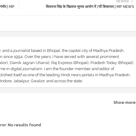
NEWER
ंभीर | MP
शिवराज सिंह के खिलाफ चुनाव आयोग में 7वीं शिकायत | MP NEWS
and a journalist based in Bhopal, the capital city of Madhya Pradesh,
sm since 1994. Over the years, I have served with several prominent
ior), Dainik Jagran (Jhansi), Raj Express (Bhopal), Pradesh Today (Bhopal);
ime in digital journalism. I am the founder member and editor of
shed itself as one of the leading Hindi news portals in Madhya Pradesh,
ndore, Jabalpur, Gwalior, and across the state.
Show more
ror:
No results found