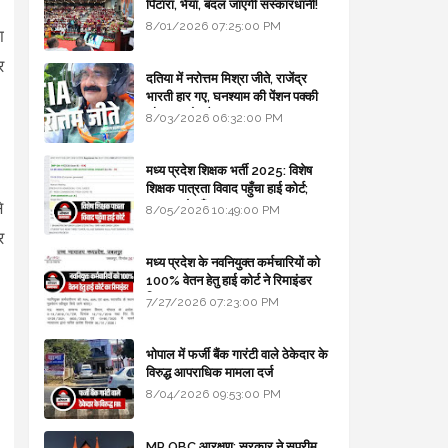
पिटारा, भैया, बदल जाएगी संस्कारधानी!
8/01/2026 07:25:00 PM
ा
र
दतिया में नरोत्तम मिश्रा जीते, राजेंद्र
भारती हार गए, घनश्याम की पेंशन पक्की
और आशुतोष बैक टू...
8/03/2026 06:32:00 PM
मध्य प्रदेश शिक्षक भर्ती 2025: विशेष
शिक्षक पात्रता विवाद पहुँचा हाई कोर्ट;
े
सरकार से माँगा जवाब
8/05/2026 10:49:00 PM
र
मध्य प्रदेश के नवनियुक्त कर्मचारियों को
100% वेतन हेतु हाई कोर्ट ने रिमाइंडर
लिखा
7/27/2026 07:23:00 PM
भोपाल में फर्जी बैंक गारंटी वाले ठेकेदार के
विरुद्ध आपराधिक मामला दर्ज
8/04/2026 09:53:00 PM
MP OBC आरक्षण: सरकार ने सुप्रीम