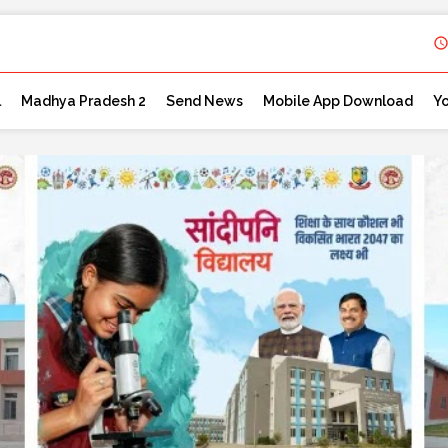
l
Madhya Pradesh 2
Send News
Mobile App Download
Y