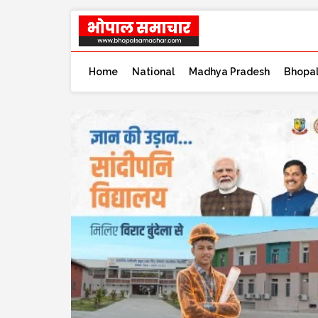
Home
National
Madhya Pradesh
Bhopa