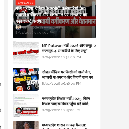
EMPLOYEE
मध्य प्रदेश: दैनिक वेतनभोगी कर्मचारियों के
स्थायी वर्गीकरण और वेतनमान पर सरकार का
बड़ा स्पष्टीकरण
Updesh Awasthee
8/01/2026 07:07:00 PM
MP Patwari भर्ती 2026 और समूह-2
उपसमूह-4 अभ्यर्थियों के लिए संपूर्ण
मार्गदर्शिका
8/04/2026 10:32:00 PM
सोशल मीडिया पर किसी को गाली देना,
।
आजादी या अपराध और कितनी सजा का
प्रावधान - free legal advice
8/01/2026 06:36:00 PM
ग
मध्य प्रदेश शिक्षक भर्ती 2025: विशेष
शिक्षक पात्रता विवाद पहुँचा हाई कोर्ट;
सरकार से माँगा जवाब
)
8/05/2026 10:49:00 PM
।
मध्य प्रदेश शासन का बड़ा फैसला:
ई