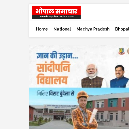
Home
National
Madhya Pradesh
Bhopa