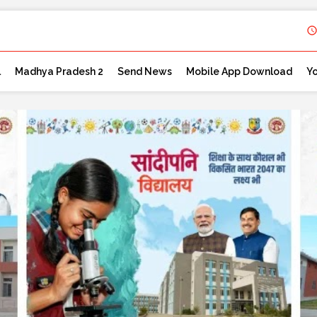
l
Madhya Pradesh 2
Send News
Mobile App Download
Y