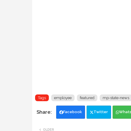
Tags
employee
featured
mp-state-news
Facebook
Twitter
What
OLDER