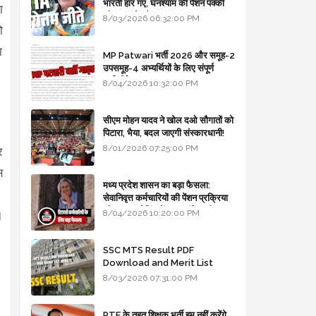
भारती हार गए, घनश्याम की पेंशन पक्की
ा
और आशुतोष बैक टू...
8/03/2026 06:32:00 PM
ो
ा
MP Patwari भर्ती 2026 और समूह-2
उपसमूह-4 अभ्यर्थियों के लिए संपूर्ण
मार्गदर्शिका
8/04/2026 10:32:00 PM
सीएम मोहन यादव ने खोल दओ सौगातों को
पिटारा, भैया, बदल जाएगी संस्कारधानी!
8/01/2026 07:25:00 PM
र
स
मध्य प्रदेश शासन का बड़ा फैसला:
सेवानिवृत्त कर्मचारियों की पेंशन प्रक्रिया
और बजट कोडिंग में हुए क्रांतिकारी
8/04/2026 10:20:00 PM
।
बदलाव
SSC MTS Result PDF
Download and Merit List
Update
8/03/2026 07:31:00 PM
RTE के तहत शिक्षक भर्ती हम नहीं करेंगे,