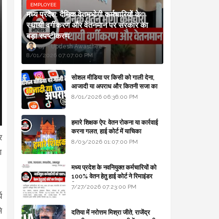
EMPLOYEE
मध्य प्रदेश: दैनिक वेतनभोगी कर्मचारियों के
स्थायी वर्गीकरण और वेतनमान पर सरकार का
बड़ा स्पष्टीकरण
Updesh Awasthee
8/01/2026 07:07:00 PM
सोशल मीडिया पर किसी को गाली देना,
आजादी या अपराध और कितनी सजा का
प्रावधान - free legal advice
8/01/2026 06:36:00 PM
हमारे शिक्षक ऐप: वेतन रोकना या कार्रवाई
करना गलत, हाई कोर्ट में याचिका
र
8/03/2026 01:07:00 PM
ण
मध्य प्रदेश के नवनियुक्त कर्मचारियों को
100% वेतन हेतु हाई कोर्ट ने रिमाइंडर
लिखा
7/27/2026 07:23:00 PM
य
े
दतिया में नरोत्तम मिश्रा जीते, राजेंद्र