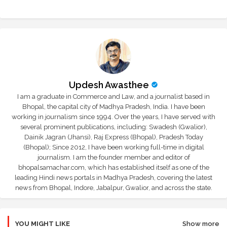
Updesh Awasthee
I am a graduate in Commerce and Law, and a journalist based in
Bhopal, the capital city of Madhya Pradesh, India. I have been
working in journalism since 1994. Over the years, I have served with
several prominent publications, including: Swadesh (Gwalior),
Dainik Jagran (Jhansi), Raj Express (Bhopal), Pradesh Today
(Bhopal); Since 2012, I have been working full-time in digital
journalism. I am the founder member and editor of
bhopalsamachar.com, which has established itself as one of the
leading Hindi news portals in Madhya Pradesh, covering the latest
news from Bhopal, Indore, Jabalpur, Gwalior, and across the state.
YOU MIGHT LIKE
Show more