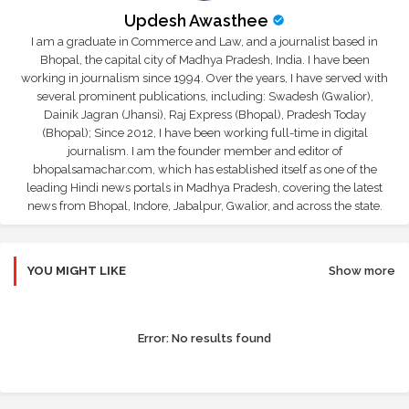
Updesh Awasthee
I am a graduate in Commerce and Law, and a journalist based in
Bhopal, the capital city of Madhya Pradesh, India. I have been
working in journalism since 1994. Over the years, I have served with
several prominent publications, including: Swadesh (Gwalior),
Dainik Jagran (Jhansi), Raj Express (Bhopal), Pradesh Today
(Bhopal); Since 2012, I have been working full-time in digital
journalism. I am the founder member and editor of
bhopalsamachar.com, which has established itself as one of the
leading Hindi news portals in Madhya Pradesh, covering the latest
news from Bhopal, Indore, Jabalpur, Gwalior, and across the state.
YOU MIGHT LIKE
Show more
Error:
No results found