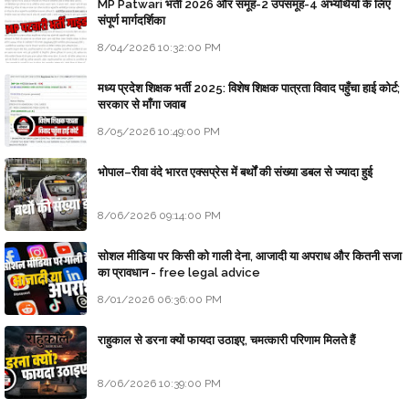
MP Patwari भर्ती 2026 और समूह-2 उपसमूह-4 अभ्यर्थियों के लिए
संपूर्ण मार्गदर्शिका
8/04/2026 10:32:00 PM
मध्य प्रदेश शिक्षक भर्ती 2025: विशेष शिक्षक पात्रता विवाद पहुँचा हाई कोर्ट;
सरकार से माँगा जवाब
8/05/2026 10:49:00 PM
भोपाल–रीवा वंदे भारत एक्सप्रेस में बर्थों की संख्या डबल से ज्यादा हुई
8/06/2026 09:14:00 PM
सोशल मीडिया पर किसी को गाली देना, आजादी या अपराध और कितनी सजा
का प्रावधान - free legal advice
8/01/2026 06:36:00 PM
राहुकाल से डरना क्यों फायदा उठाइए, चमत्कारी परिणाम मिलते हैं
8/06/2026 10:39:00 PM