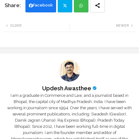
Facebook
Twi
Wh
OLDER
NEWER
tte
ats
r
app
Updesh Awasthee
I am a graduate in Commerce and Law, and a journalist based in
Bhopal, the capital city of Madhya Pradesh, India. I have been
working in journalism since 1994. Over the years, I have served with
several prominent publications, including: Swadesh (Gwalior),
Dainik Jagran (Jhansi), Raj Express (Bhopal), Pradesh Today
(Bhopal); Since 2012, I have been working full-time in digital
journalism. I am the founder member and editor of
bhopalsamachar.com, which has established itself as one of the