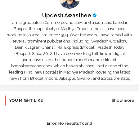
Updesh Awasthee
I am a graduate in Commerce and Law, and a journalist based in
Bhopal, the capital city of Madhya Pradesh, India. I have been
working in journalism since 1994. Over the years, I have served with
several prominent publications, including: Swadesh (Gwalior),
Dainik Jagran (Jhansi), Raj Express (Bhopal), Pradesh Today
(Bhopal); Since 2012, I have been working full-time in digital
journalism. I am the founder member and editor of
bhopalsamachar.com, which has established itself as one of the
leading Hindi news portals in Madhya Pradesh, covering the latest
news from Bhopal, Indore, Jabalpur, Gwalior, and across the state.
YOU MIGHT LIKE
Show more
Error:
No results found