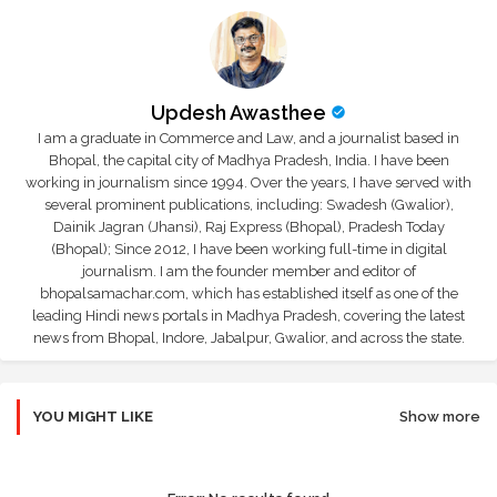
Updesh Awasthee
I am a graduate in Commerce and Law, and a journalist based in
Bhopal, the capital city of Madhya Pradesh, India. I have been
working in journalism since 1994. Over the years, I have served with
several prominent publications, including: Swadesh (Gwalior),
Dainik Jagran (Jhansi), Raj Express (Bhopal), Pradesh Today
(Bhopal); Since 2012, I have been working full-time in digital
journalism. I am the founder member and editor of
bhopalsamachar.com, which has established itself as one of the
leading Hindi news portals in Madhya Pradesh, covering the latest
news from Bhopal, Indore, Jabalpur, Gwalior, and across the state.
YOU MIGHT LIKE
Show more