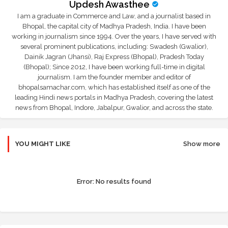
Updesh Awasthee
I am a graduate in Commerce and Law, and a journalist based in
Bhopal, the capital city of Madhya Pradesh, India. I have been
working in journalism since 1994. Over the years, I have served with
several prominent publications, including: Swadesh (Gwalior),
Dainik Jagran (Jhansi), Raj Express (Bhopal), Pradesh Today
(Bhopal); Since 2012, I have been working full-time in digital
journalism. I am the founder member and editor of
bhopalsamachar.com, which has established itself as one of the
leading Hindi news portals in Madhya Pradesh, covering the latest
news from Bhopal, Indore, Jabalpur, Gwalior, and across the state.
YOU MIGHT LIKE
Show more
Error:
No results found