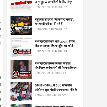
उपसमूह-4 अभ्यर्थियों के लिए संपूर्ण
मार्गदर्शिका
8/04/2026 10:32:00 PM
राहुकाल से डरना क्यों फायदा उठाइए,
0
चमत्कारी परिणाम मिलते हैं
े
8/06/2026 10:39:00 PM
ा
मध्य प्रदेश शिक्षक भर्ती 2025: विशेष
ी
शिक्षक पात्रता विवाद पहुँचा हाई कोर्ट;
सरकार से माँगा जवाब
8/05/2026 10:49:00 PM
मध्य प्रदेश शासन का बड़ा फैसला:
सेवानिवृत्त कर्मचारियों की पेंशन प्रक्रिया
और बजट कोडिंग में हुए क्रांतिकारी
8/04/2026 10:20:00 PM
बदलाव
े
ी
DPI BHOPAL में 800 कॉकरोच,
आंदोलन शुरू, मंत्री उदय प्रताप सिंह के
ग
घर भी जाएंगे
8/07/2026 11:42:00 AM
स
ो