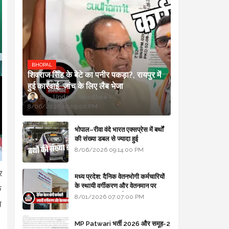
BHOPAL
शिवराज सिंह के बेटे का पनीर पकड़ा?, रायपुर में
हुई कार्रवाई, जांच के लिए लैब भेजा
Updesh Awasthee
8/06/2026 10:09:00 PM
भोपाल–रीवा वंदे भारत एक्सप्रेस में बर्थों
की संख्या डबल से ज्यादा हुई
8/06/2026 09:14:00 PM
र
मध्य प्रदेश: दैनिक वेतनभोगी कर्मचारियों
के स्थायी वर्गीकरण और वेतनमान पर
क
सरकार का बड़ा स्पष्टीकरण
8/01/2026 07:07:00 PM
न
MP Patwari भर्ती 2026 और समूह-2