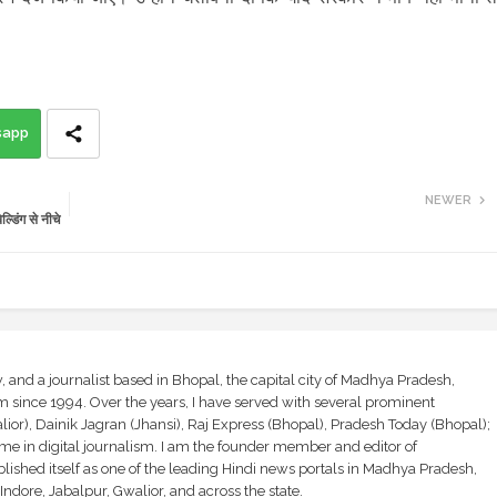
sapp
NEWER
िंग से नीचे
and a journalist based in Bhopal, the capital city of Madhya Pradesh,
sm since 1994. Over the years, I have served with several prominent
ior), Dainik Jagran (Jhansi), Raj Express (Bhopal), Pradesh Today (Bhopal);
ime in digital journalism. I am the founder member and editor of
shed itself as one of the leading Hindi news portals in Madhya Pradesh,
ndore, Jabalpur, Gwalior, and across the state.