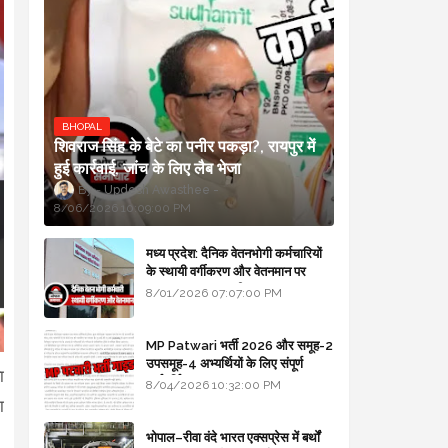
BHOPAL
शिवराज सिंह के बेटे का पनीर पकड़ा?, रायपुर में
हुई कार्रवाई, जांच के लिए लैब भेजा
Updesh Awasthee
8/06/2026 10:09:00 PM
मध्य प्रदेश: दैनिक वेतनभोगी कर्मचारियों
के स्थायी वर्गीकरण और वेतनमान पर
सरकार का बड़ा स्पष्टीकरण
8/01/2026 07:07:00 PM
MP Patwari भर्ती 2026 और समूह-2
उपसमूह-4 अभ्यर्थियों के लिए संपूर्ण
ा
मार्गदर्शिका
8/04/2026 10:32:00 PM
ा
भोपाल–रीवा वंदे भारत एक्सप्रेस में बर्थों