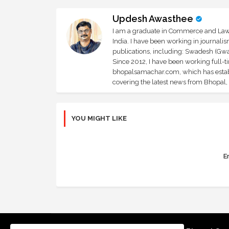
Updesh Awasthee
I am a graduate in Commerce and Law, 
India. I have been working in journali
publications, including: Swadesh (Gwal
Since 2012, I have been working full-t
bhopalsamachar.com, which has establi
covering the latest news from Bhopal, I
YOU MIGHT LIKE
Er