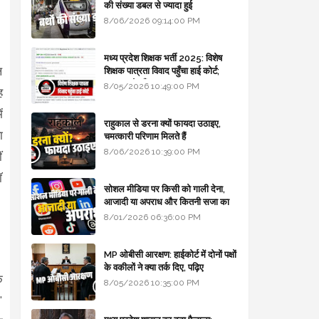
की संख्या डबल से ज्यादा हुई
8/06/2026 09:14:00 PM
मध्य प्रदेश शिक्षक भर्ती 2025: विशेष
ल
शिक्षक पात्रता विवाद पहुँचा हाई कोर्ट;
सरकार से माँगा जवाब
8/05/2026 10:49:00 PM
ह
ं
राहुकाल से डरना क्यों फायदा उठाइए,
ा
चमत्कारी परिणाम मिलते हैं
8/06/2026 10:39:00 PM
ं
ॉ
सोशल मीडिया पर किसी को गाली देना,
आजादी या अपराध और कितनी सजा का
प्रावधान - free legal advice
8/01/2026 06:36:00 PM
MP ओबीसी आरक्षण: हाईकोर्ट में दोनों पक्षों
के वकीलों ने क्या तर्क दिए, पढ़िए
े
8/05/2026 10:35:00 PM
"