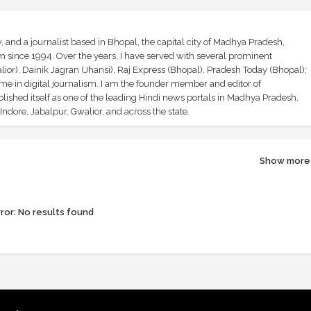
and a journalist based in Bhopal, the capital city of Madhya Pradesh,
sm since 1994. Over the years, I have served with several prominent
ior), Dainik Jagran (Jhansi), Raj Express (Bhopal), Pradesh Today (Bhopal);
ime in digital journalism. I am the founder member and editor of
shed itself as one of the leading Hindi news portals in Madhya Pradesh,
ndore, Jabalpur, Gwalior, and across the state.
Show more
ror:
No results found