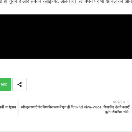
टवारा हो चुका है और सबकी रसोई-गेट अलग हैं। रक्षाबंधन पर भी अनिल का आन
sapp
NEWER
र्ती का ऐलान
रवीन्द्रनाथ टैगोर विश्वविद्यालय में एक ही दिन Phd viva-voce: शिक्षाविद् दंपती बनाएंगे
दुर्लभ शैक्षणिक संयोग