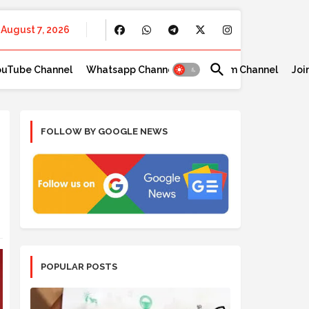
August 7, 2026
ouTube Channel
Whatsapp Channel
Telegram Channel
Joi
FOLLOW BY GOOGLE NEWS
POPULAR POSTS