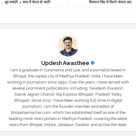
धूम मचाएंगे, 1 साल में सेटल हो जाएंगे
शिवराज सिंह से मिलने भोपाल आए
r
app
Updesh Awasthee
I am a graduate in Commerce and Law, and a journalist based in
Bhopal, the capital city of Madhya Pradesh, India. I have been
working in journalism since 1994. Over the years, I have served with
several prominent publications, including: Swadesh (Gwalior),
Dainik Jagran (Jhansi), Raj Express (Bhopal), Pradesh Today
(Bhopal); Since 2012, I have been working full-time in digital
journalism. I am the founder member and editor of
bhopalsamachar.com, which has established itself as one of the
leading Hindi news portals in Madhya Pradesh, covering the latest
news from Bhopal, Indore, Jabalpur, Gwalior, and across the state.