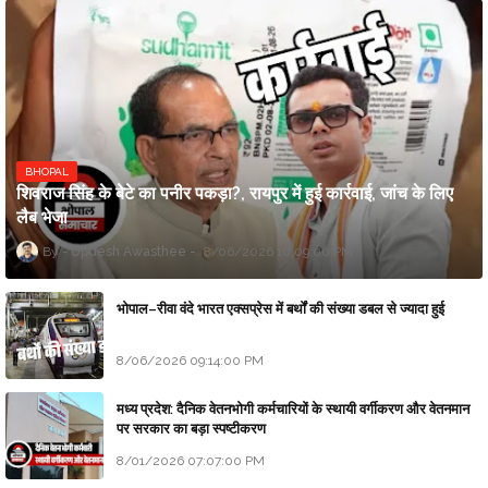
BHOPAL
शिवराज सिंह के बेटे का पनीर पकड़ा?, रायपुर में हुई कार्रवाई, जांच के लिए
लैब भेजा
Updesh Awasthee
8/06/2026 10:09:00 PM
भोपाल–रीवा वंदे भारत एक्सप्रेस में बर्थों की संख्या डबल से ज्यादा हुई
8/06/2026 09:14:00 PM
मध्य प्रदेश: दैनिक वेतनभोगी कर्मचारियों के स्थायी वर्गीकरण और वेतनमान
पर सरकार का बड़ा स्पष्टीकरण
8/01/2026 07:07:00 PM