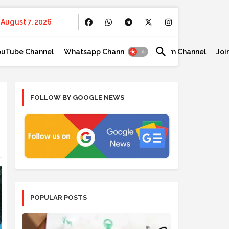
August 7, 2026
ouTube Channel
Whatsapp Channel
Telegram Channel
Joi
FOLLOW BY GOOGLE NEWS
POPULAR POSTS