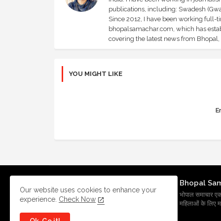
publications, including: Swadesh (Gwal
Since 2012, I have been working full-t
bhopalsamachar.com, which has establi
covering the latest news from Bhopal, I
YOU MIGHT LIKE
Er
Bhopal Sa
Our website uses cookies to enhance your
भोपाल समाचार एक प्र
experience.
Check Now
महिलाओं के लिए मह