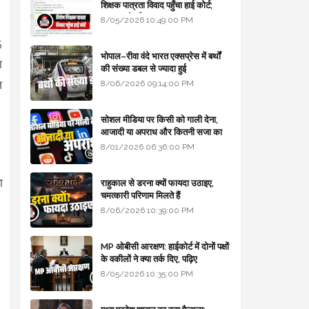
शिक्षक पात्रता विवाद पहुँचा हाई कोर्ट;
सरकार से माँगा जवाब
8/05/2026 10:49:00 PM
5
भोपाल–रीवा वंदे भारत एक्सप्रेस में बर्थों
ा
की संख्या डबल से ज्यादा हुई
ज
8/06/2026 09:14:00 PM
सोशल मीडिया पर किसी को गाली देना,
आजादी या अपराध और कितनी सजा का
प्रावधान - free legal advice
8/01/2026 06:36:00 PM
ा
राहुकाल से डरना क्यों फायदा उठाइए,
चमत्कारी परिणाम मिलते हैं
8/06/2026 10:39:00 PM
MP ओबीसी आरक्षण: हाईकोर्ट में दोनों पक्षों
के वकीलों ने क्या तर्क दिए, पढ़िए
8/05/2026 10:35:00 PM