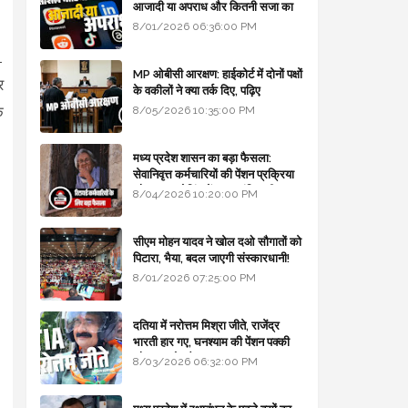
आजादी या अपराध और कितनी सजा का
प्रावधान - free legal advice
8/01/2026 06:36:00 PM
1
MP ओबीसी आरक्षण: हाईकोर्ट में दोनों पक्षों
र
के वकीलों ने क्या तर्क दिए, पढ़िए
क
8/05/2026 10:35:00 PM
मध्य प्रदेश शासन का बड़ा फैसला:
सेवानिवृत्त कर्मचारियों की पेंशन प्रक्रिया
और बजट कोडिंग में हुए क्रांतिकारी
8/04/2026 10:20:00 PM
बदलाव
सीएम मोहन यादव ने खोल दओ सौगातों को
पिटारा, भैया, बदल जाएगी संस्कारधानी!
8/01/2026 07:25:00 PM
दतिया में नरोत्तम मिश्रा जीते, राजेंद्र
भारती हार गए, घनश्याम की पेंशन पक्की
और आशुतोष बैक टू...
8/03/2026 06:32:00 PM