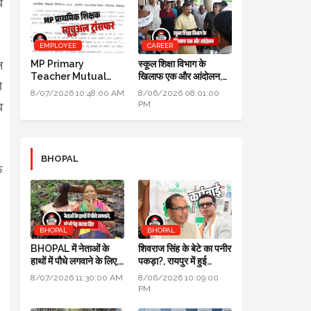
व
EMPLOYEE
CAREER
MP Primary
स्कूल शिक्षा विभाग के
ल
Teacher Mutual
खिलाफ एक और आंदोलन,
ो
Transfer 2026: DPI
DPI के सामने तीन दिन तक
8/07/2026 10:48:00 AM
8/06/2026 08:01:00
ने जारी किए निर्देश
धरना प्रदर्शन होगा
PM
व
BHOPAL
फ
BHOPAL
BHOPAL
BHOPAL में नेताओं के
शिवराज सिंह के बेटे का पनीर
हाथों में पौधे लगवाने के लिए,
पकड़ा?, रायपुर में हुई
700 हरे भरे पेड़ कटवा दिए
कार्रवाई, जांच के लिए लैब
8/07/2026 11:30:00 AM
8/06/2026 10:09:00
भेजा
PM