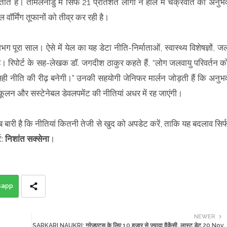
ताते हैं। तमिलनाडु में सिर्फ 21 प्रतिशत लोगों ने हाल में चक्रवात का अनुभ
 वॉर्मिंग तूफानों को तीव्र कर रही है।
ूरा साल। ऐसे में येल का यह डेटा नीति-निर्माताओं, स्वास्थ्य विशेषज्ञों, ज
। रिपोर्ट के सह-लेखक डॉ. जगदीश ठाकुर कहते हैं, “लोग जलवायु परिवर्तन क
ही नीति की रीढ़ बनेगी।” उनकी सहयोगी जेनिफर मार्लन जोड़ती हैं कि अनुभ
ूलन और सस्टेनेबल डेवलपमेंट की नीतियां अधर में रह जाएंगी।
री है कि नीतियां कितनी तेजी से खुद को अपडेट करें, ताकि यह बदलाव सिर्
ट:
निशांत सक्सेना
।
sapp
NEWER
SARKARI NAUKRI: ग्रेजुएट्स के लिए 10 हजार से ज्यादा वैकेंसी, लास्ट डेट 20 Nov