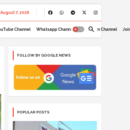
August 7, 2026
ouTube Channel
Whatsapp Channel
Telegram Channel
Joi
FOLLOW BY GOOGLE NEWS
POPULAR POSTS