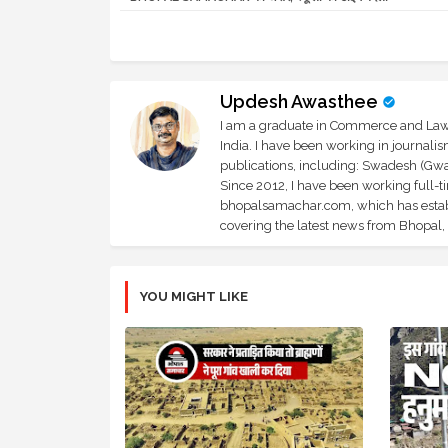
Updesh Awasthee
I am a graduate in Commerce and Law, 
India. I have been working in journali
publications, including: Swadesh (Gwal
Since 2012, I have been working full-t
bhopalsamachar.com, which has establi
covering the latest news from Bhopal, I
YOU MIGHT LIKE