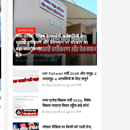
EMPLOYEE
मध्य प्रदेश: दैनिक वेतनभोगी कर्मचारियों के
स्थायी वर्गीकरण और वेतनमान पर सरकार का
बड़ा स्पष्टीकरण
Updesh Awasthee
8/01/2026 07:07:00 PM
MP Patwari भर्ती 2026 और समूह-2
उपसमूह-4 अभ्यर्थियों के लिए संपूर्ण
मार्गदर्शिका
8/04/2026 10:32:00 PM
े
मध्य प्रदेश शिक्षक भर्ती 2025: विशेष
शिक्षक पात्रता विवाद पहुँचा हाई कोर्ट;
ि
सरकार से माँगा जवाब
8/05/2026 10:49:00 PM
सोशल मीडिया पर किसी को गाली देना,