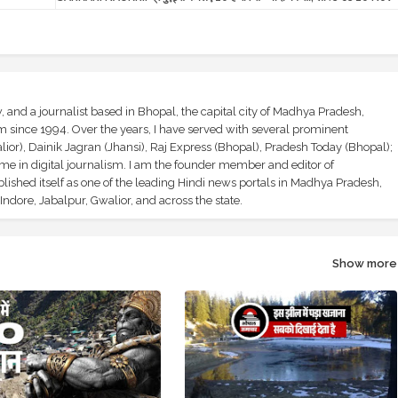
and a journalist based in Bhopal, the capital city of Madhya Pradesh,
sm since 1994. Over the years, I have served with several prominent
ior), Dainik Jagran (Jhansi), Raj Express (Bhopal), Pradesh Today (Bhopal);
ime in digital journalism. I am the founder member and editor of
shed itself as one of the leading Hindi news portals in Madhya Pradesh,
ndore, Jabalpur, Gwalior, and across the state.
Show more