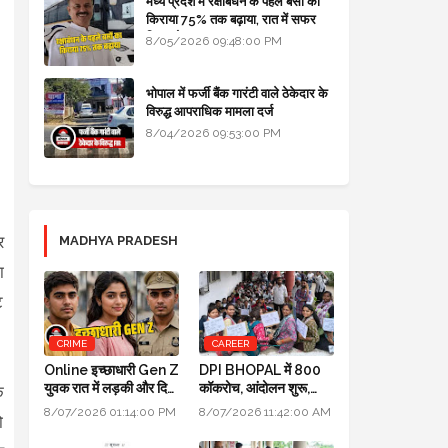
मध्य प्रदेश में रक्षाबंधन के पहले बसों का
किराया 75% तक बढ़ाया, रात में सफर
किया तो 10% एक्स्ट्रा
8/05/2026 09:48:00 PM
भोपाल में फर्जी बैंक गारंटी वाले ठेकेदार के
विरुद्ध आपराधिक मामला दर्ज
8/04/2026 09:53:00 PM
र
MADHYA PRADESH
ा
ट
CRIME
CAREER
Online इच्छाधारी Gen Z
DPI BHOPAL में 800
युवक रात में लड़की और दिन
कॉकरोच, आंदोलन शुरू,
ि
में INDORE ACP बन
मंत्री उदय प्रताप सिंह के
8/07/2026 01:14:00 PM
8/07/2026 11:42:00 AM
ो
जाता था
घर भी जाएंगे