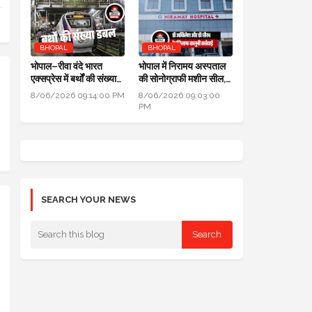
BHOPAL
BHOPAL
भोपाल–रीवा वंदे भारत
भोपाल में निरामय अस्पताल
एक्सप्रेस में बर्थों की संख्या
की सोनोग्राफी मशीन सील,
डबल से ज्यादा हुई
सीएमएचओ ने की कार्यवाही
8/06/2026 09:14:00 PM
8/06/2026 09:03:00
PM
SEARCH YOUR NEWS