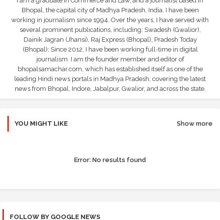
I am a graduate in Commerce and Law, and a journalist based in
Bhopal, the capital city of Madhya Pradesh, India. I have been
working in journalism since 1994. Over the years, I have served with
several prominent publications, including: Swadesh (Gwalior),
Dainik Jagran (Jhansi), Raj Express (Bhopal), Pradesh Today
(Bhopal); Since 2012, I have been working full-time in digital
journalism. I am the founder member and editor of
bhopalsamachar.com, which has established itself as one of the
leading Hindi news portals in Madhya Pradesh, covering the latest
news from Bhopal, Indore, Jabalpur, Gwalior, and across the state.
YOU MIGHT LIKE
Show more
Error:
No results found
FOLLOW BY GOOGLE NEWS