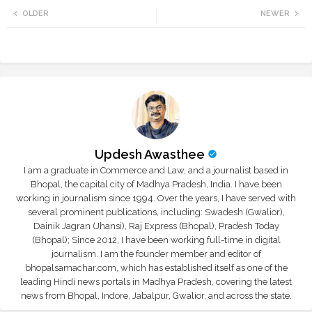
OLDER
NEWER
tte
ats
r
app
Updesh Awasthee
I am a graduate in Commerce and Law, and a journalist based in
Bhopal, the capital city of Madhya Pradesh, India. I have been
working in journalism since 1994. Over the years, I have served with
several prominent publications, including: Swadesh (Gwalior),
Dainik Jagran (Jhansi), Raj Express (Bhopal), Pradesh Today
(Bhopal); Since 2012, I have been working full-time in digital
journalism. I am the founder member and editor of
bhopalsamachar.com, which has established itself as one of the
leading Hindi news portals in Madhya Pradesh, covering the latest
news from Bhopal, Indore, Jabalpur, Gwalior, and across the state.