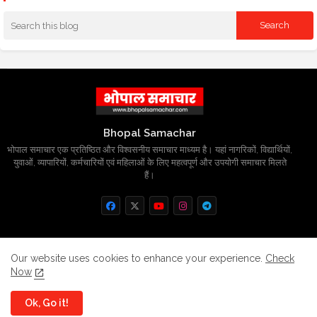
Bhopal Samachar
भोपाल समाचार एक प्रतिष्ठित और विश्वसनीय समाचार माध्यम है। यहां नागरिकों, विद्यार्थियों,
युवाओं, व्यापारियों, कर्मचारियों एवं महिलाओं के लिए महत्वपूर्ण और उपयोगी समाचार मिलते
हैं।
Home
About
Contact us
Privacy Policy
Our website uses cookies to enhance your experience.
Check
Now
Grievance
Disclaimer
sitemap
Ok, Go it!
All Right Reserved Copyright
BhopalSmachar.com