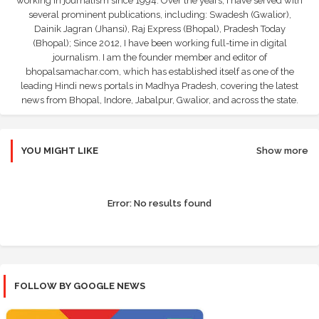
working in journalism since 1994. Over the years, I have served with
several prominent publications, including: Swadesh (Gwalior),
Dainik Jagran (Jhansi), Raj Express (Bhopal), Pradesh Today
(Bhopal); Since 2012, I have been working full-time in digital
journalism. I am the founder member and editor of
bhopalsamachar.com, which has established itself as one of the
leading Hindi news portals in Madhya Pradesh, covering the latest
news from Bhopal, Indore, Jabalpur, Gwalior, and across the state.
YOU MIGHT LIKE
Show more
Error:
No results found
FOLLOW BY GOOGLE NEWS