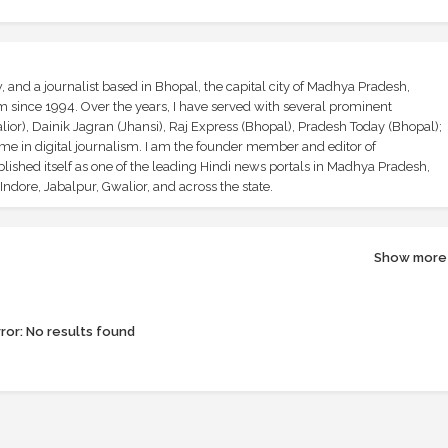
and a journalist based in Bhopal, the capital city of Madhya Pradesh,
sm since 1994. Over the years, I have served with several prominent
ior), Dainik Jagran (Jhansi), Raj Express (Bhopal), Pradesh Today (Bhopal);
ime in digital journalism. I am the founder member and editor of
shed itself as one of the leading Hindi news portals in Madhya Pradesh,
ndore, Jabalpur, Gwalior, and across the state.
Show more
ror:
No results found