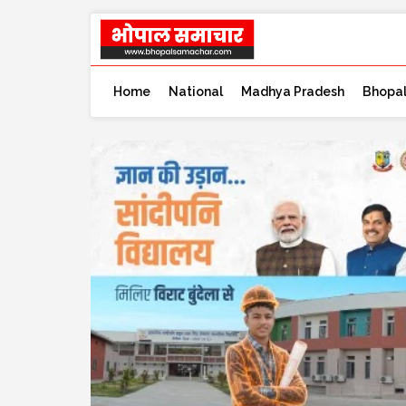
Home
National
Madhya Pradesh
Bhopa