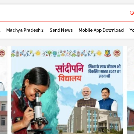
l
Madhya Pradesh 2
Send News
Mobile App Download
Y