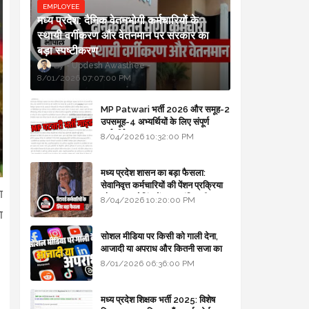
EMPLOYEE
मध्य प्रदेश: दैनिक वेतनभोगी कर्मचारियों के
स्थायी वर्गीकरण और वेतनमान पर सरकार का
बड़ा स्पष्टीकरण
Updesh Awasthee
8/01/2026 07:07:00 PM
MP Patwari भर्ती 2026 और समूह-2
उपसमूह-4 अभ्यर्थियों के लिए संपूर्ण
मार्गदर्शिका
8/04/2026 10:32:00 PM
मध्य प्रदेश शासन का बड़ा फैसला:
सेवानिवृत्त कर्मचारियों की पेंशन प्रक्रिया
श
और बजट कोडिंग में हुए क्रांतिकारी
8/04/2026 10:20:00 PM
बदलाव
ा
सोशल मीडिया पर किसी को गाली देना,
आजादी या अपराध और कितनी सजा का
प्रावधान - free legal advice
8/01/2026 06:36:00 PM
मध्य प्रदेश शिक्षक भर्ती 2025: विशेष