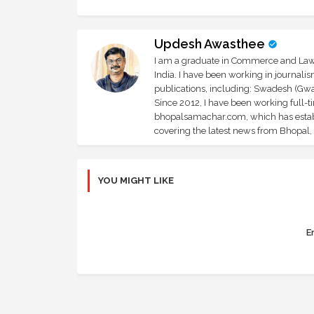
Updesh Awasthee
I am a graduate in Commerce and Law, 
India. I have been working in journali
publications, including: Swadesh (Gwal
Since 2012, I have been working full-t
bhopalsamachar.com, which has establi
covering the latest news from Bhopal, I
YOU MIGHT LIKE
Er