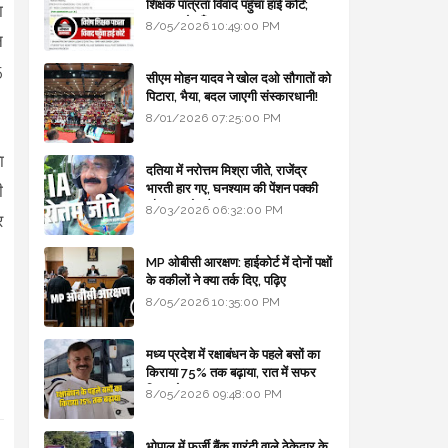
शिक्षक पात्रता विवाद पहुँचा हाई कोर्ट;
ा
सरकार से माँगा जवाब
8/05/2026 10:49:00 PM
न
5
सीएम मोहन यादव ने खोल दओ सौगातों को
पिटारा, भैया, बदल जाएगी संस्कारधानी!
8/01/2026 07:25:00 PM
ा
दतिया में नरोत्तम मिश्रा जीते, राजेंद्र
भारती हार गए, घनश्याम की पेंशन पक्की
ी
और आशुतोष बैक टू...
8/03/2026 06:32:00 PM
र
MP ओबीसी आरक्षण: हाईकोर्ट में दोनों पक्षों
के वकीलों ने क्या तर्क दिए, पढ़िए
8/05/2026 10:35:00 PM
मध्य प्रदेश में रक्षाबंधन के पहले बसों का
किराया 75% तक बढ़ाया, रात में सफर
किया तो 10% एक्स्ट्रा
8/05/2026 09:48:00 PM
भोपाल में फर्जी बैंक गारंटी वाले ठेकेदार के