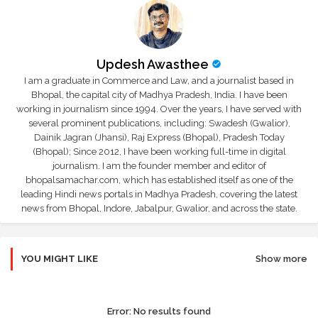
Updesh Awasthee
I am a graduate in Commerce and Law, and a journalist based in
Bhopal, the capital city of Madhya Pradesh, India. I have been
working in journalism since 1994. Over the years, I have served with
several prominent publications, including: Swadesh (Gwalior),
Dainik Jagran (Jhansi), Raj Express (Bhopal), Pradesh Today
(Bhopal); Since 2012, I have been working full-time in digital
journalism. I am the founder member and editor of
bhopalsamachar.com, which has established itself as one of the
leading Hindi news portals in Madhya Pradesh, covering the latest
news from Bhopal, Indore, Jabalpur, Gwalior, and across the state.
YOU MIGHT LIKE
Show more
Error:
No results found