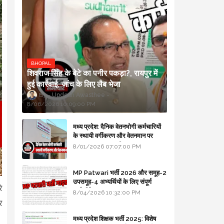
BHOPAL
शिवराज सिंह के बेटे का पनीर पकड़ा?, रायपुर में
हुई कार्रवाई, जांच के लिए लैब भेजा
Updesh Awasthee
8/06/2026 10:09:00 PM
मध्य प्रदेश: दैनिक वेतनभोगी कर्मचारियों
के स्थायी वर्गीकरण और वेतनमान पर
सरकार का बड़ा स्पष्टीकरण
8/01/2026 07:07:00 PM
MP Patwari भर्ती 2026 और समूह-2
उपसमूह-4 अभ्यर्थियों के लिए संपूर्ण
े
मार्गदर्शिका
8/04/2026 10:32:00 PM
र
मध्य प्रदेश शिक्षक भर्ती 2025: विशेष