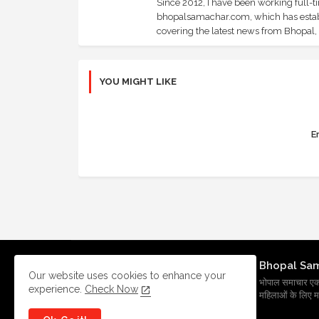
Since 2012, I have been working full-t
bhopalsamachar.com, which has establi
covering the latest news from Bhopal, I
YOU MIGHT LIKE
Er
Bhopal Sa
Our website uses cookies to enhance your
भोपाल समाचार एक प्र
experience.
Check Now
महिलाओं के लिए मह