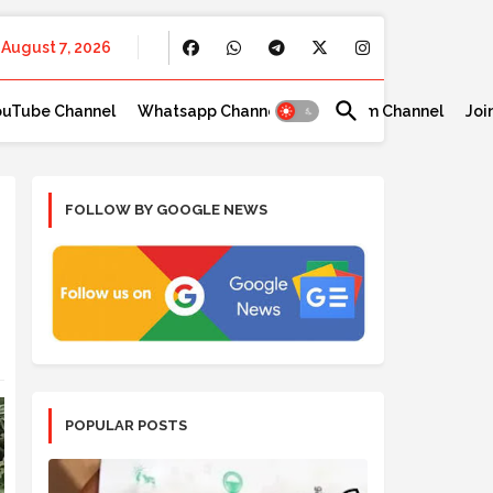
August 7, 2026
ouTube Channel
Whatsapp Channel
Telegram Channel
Joi
FOLLOW BY GOOGLE NEWS
POPULAR POSTS