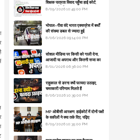
शिक्षक पात्रता विवाद पहुँचा हाई कोर्ट;
सरकार से माँगा जवाब
8/05/2026 10:49:00 PM
भोपाल–रीवा वंदे भारत एक्सप्रेस में बर्थों
की संख्या डबल से ज्यादा हुई
ण
8/06/2026 09:14:00 PM
र
ै
सोशल मीडिया पर किसी को गाली देना,
आजादी या अपराध और कितनी सजा का
ं
प्रावधान - free legal advice
8/01/2026 06:36:00 PM
राहुकाल से डरना क्यों फायदा उठाइए,
चमत्कारी परिणाम मिलते हैं
8/06/2026 10:39:00 PM
ल
MP ओबीसी आरक्षण: हाईकोर्ट में दोनों पक्षों
र
के वकीलों ने क्या तर्क दिए, पढ़िए
8/05/2026 10:35:00 PM
ा
ट