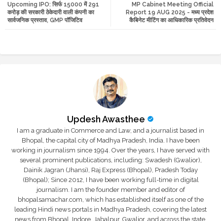
Upcoming IPO: सिर्फ 15000 में 291
MP Cabinet Meeting Official
tte
ats
करोड़ की सरकारी ठेकेदारी वाली कंपनी का
Report 19 AUG 2025 - मध्य प्रदेश
सार्वजनिक प्रस्ताव, GMP पॉजिटिव
कैबिनेट मीटिंग का आधिकारिक प्रतिवेदन
r
app
Updesh Awasthee
I am a graduate in Commerce and Law, and a journalist based in
Bhopal, the capital city of Madhya Pradesh, India. I have been
working in journalism since 1994. Over the years, I have served with
several prominent publications, including: Swadesh (Gwalior),
Dainik Jagran (Jhansi), Raj Express (Bhopal), Pradesh Today
(Bhopal); Since 2012, I have been working full-time in digital
journalism. I am the founder member and editor of
bhopalsamachar.com, which has established itself as one of the
leading Hindi news portals in Madhya Pradesh, covering the latest
news from Bhopal, Indore, Jabalpur, Gwalior, and across the state.