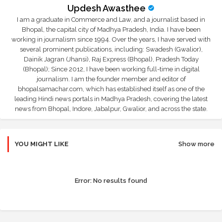
Updesh Awasthee
I am a graduate in Commerce and Law, and a journalist based in
Bhopal, the capital city of Madhya Pradesh, India. I have been
working in journalism since 1994. Over the years, I have served with
several prominent publications, including: Swadesh (Gwalior),
Dainik Jagran (Jhansi), Raj Express (Bhopal), Pradesh Today
(Bhopal); Since 2012, I have been working full-time in digital
journalism. I am the founder member and editor of
bhopalsamachar.com, which has established itself as one of the
leading Hindi news portals in Madhya Pradesh, covering the latest
news from Bhopal, Indore, Jabalpur, Gwalior, and across the state.
YOU MIGHT LIKE
Show more
Error:
No results found