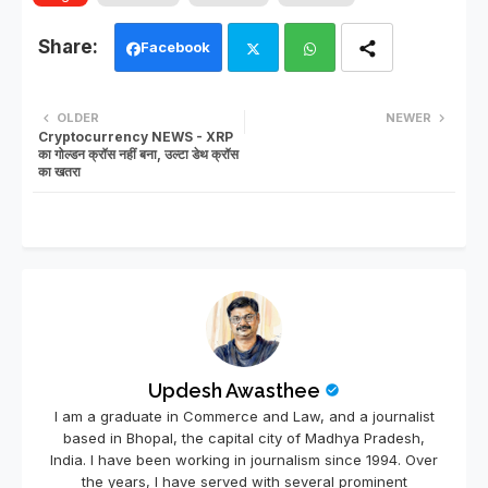
Facebook
Twi
Wh
OLDER
NEWER
Cryptocurrency NEWS - XRP
tter
ats
का गोल्डन क्रॉस नहीं बना, उल्टा डेथ क्रॉस
का खतरा
app
Updesh Awasthee
I am a graduate in Commerce and Law, and a journalist
based in Bhopal, the capital city of Madhya Pradesh,
India. I have been working in journalism since 1994. Over
the years, I have served with several prominent