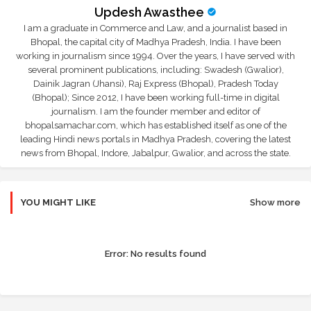
Updesh Awasthee
I am a graduate in Commerce and Law, and a journalist based in
Bhopal, the capital city of Madhya Pradesh, India. I have been
working in journalism since 1994. Over the years, I have served with
several prominent publications, including: Swadesh (Gwalior),
Dainik Jagran (Jhansi), Raj Express (Bhopal), Pradesh Today
(Bhopal); Since 2012, I have been working full-time in digital
journalism. I am the founder member and editor of
bhopalsamachar.com, which has established itself as one of the
leading Hindi news portals in Madhya Pradesh, covering the latest
news from Bhopal, Indore, Jabalpur, Gwalior, and across the state.
YOU MIGHT LIKE
Show more
Error:
No results found