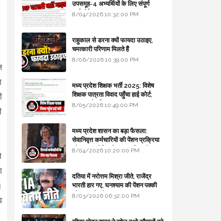
उपसमूह-4 अभ्यर्थियों के लिए संपूर्ण
मार्गदर्शिका
8/04/2026 10:32:00 PM
राहुकाल से डरना क्यों फायदा उठाइए,
चमत्कारी परिणाम मिलते हैं
8/06/2026 10:39:00 PM
ल
ा
मध्य प्रदेश शिक्षक भर्ती 2025: विशेष
शिक्षक पात्रता विवाद पहुँचा हाई कोर्ट;
ी
सरकार से माँगा जवाब
8/05/2026 10:49:00 PM
ी
मध्य प्रदेश शासन का बड़ा फैसला:
सेवानिवृत्त कर्मचारियों की पेंशन प्रक्रिया
और बजट कोडिंग में हुए क्रांतिकारी
8/04/2026 10:20:00 PM
े
बदलाव
ा
दतिया में नरोत्तम मिश्रा जीते, राजेंद्र
।
भारती हार गए, घनश्याम की पेंशन पक्की
और आशुतोष बैक टू...
8/03/2026 06:32:00 PM
व