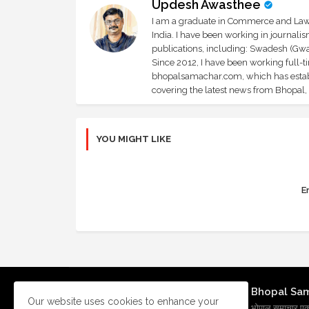
Updesh Awasthee
I am a graduate in Commerce and Law, 
India. I have been working in journali
publications, including: Swadesh (Gwal
Since 2012, I have been working full-t
bhopalsamachar.com, which has establi
covering the latest news from Bhopal, I
YOU MIGHT LIKE
Er
Bhopal Sa
Our website uses cookies to enhance your
भोपाल समाचार एक प्र