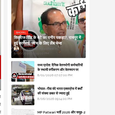
BHOPAL
शिवराज सिंह के बेटे का पनीर पकड़ा?, रायपुर में
हुई कार्रवाई, जांच के लिए लैब भेजा
Updesh Awasthee
8/06/2026 10:09:00 PM
मध्य प्रदेश: दैनिक वेतनभोगी कर्मचारियों
के स्थायी वर्गीकरण और वेतनमान पर
सरकार का बड़ा स्पष्टीकरण
8/01/2026 07:07:00 PM
भोपाल–रीवा वंदे भारत एक्सप्रेस में बर्थों
की संख्या डबल से ज्यादा हुई
ा
8/06/2026 09:14:00 PM
ो
ा
MP Patwari भर्ती 2026 और समूह-2