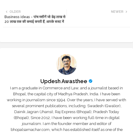
Twi
Wh
OLDER
NEWER
Business ideas - पांच मशीनें जो डेढ़ लाख से
tte
ats
20 लाख तक की कमाई करती हैं, आपके बजट में
r
app
Updesh Awasthee
I am a graduate in Commerce and Law, and a journalist based in
Bhopal, the capital city of Madhya Pradesh, India. I have been
working in journalism since 1994. Over the years, I have served with
several prominent publications, including: Swadesh (Gwalior),
Dainik Jagran (Jhansi), Raj Express (Bhopal), Pradesh Today
(Bhopal); Since 2012, I have been working full-time in digital
journalism. I am the founder member and editor of
bhopalsamachar.com, which has established itself as one of the