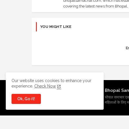
bhopalsamachar.com, which has establi
covering the latest news from Bhopal, I
YOU MIGHT LIKE
Er
Our website uses cookies to enhance your
experience.
Check Now
Bhopal Sa
भोपाल समाचार एक प्र
Ok, Go it!
महिलाओं के लिए मह
All Right Reserved Copyright
BhopalSmachar.com