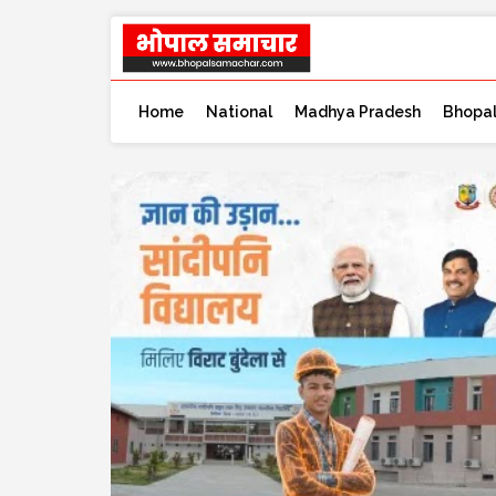
Home
National
Madhya Pradesh
Bhopa