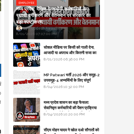
EMPLOYEE
मध्य प्रदेश: दैनिक वेतनभोगी कर्मचारियों के
स्थायी वर्गीकरण और वेतनमान पर सरकार का
बड़ा स्पष्टीकरण
Updesh Awasthee
8/01/2026 07:07:00 PM
सोशल मीडिया पर किसी को गाली देना,
आजादी या अपराध और कितनी सजा का
प्रावधान - free legal advice
8/01/2026 06:36:00 PM
MP Patwari भर्ती 2026 और समूह-2
उपसमूह-4 अभ्यर्थियों के लिए संपूर्ण
ं
मार्गदर्शिका
8/04/2026 10:32:00 PM
0
त
मध्य प्रदेश शासन का बड़ा फैसला:
सेवानिवृत्त कर्मचारियों की पेंशन प्रक्रिया
और बजट कोडिंग में हुए क्रांतिकारी
8/04/2026 10:20:00 PM
बदलाव
h
सीएम मोहन यादव ने खोल दओ सौगातों को