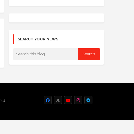
SEARCH YOUR NEWS
 एवं
ct us
Privacy Policy
Grievance
Disclaimer
sitemap