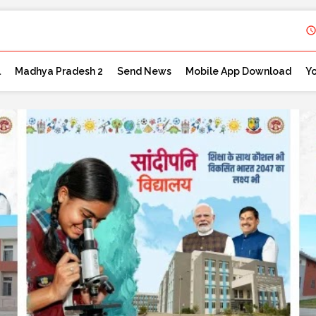
l
Madhya Pradesh 2
Send News
Mobile App Download
Y