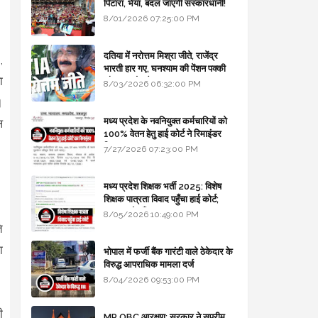
पिटारा, भैया, बदल जाएगी संस्कारधानी!
8/01/2026 07:25:00 PM
दतिया में नरोत्तम मिश्रा जीते, राजेंद्र
,
भारती हार गए, घनश्याम की पेंशन पक्की
ा
और आशुतोष बैक टू...
8/03/2026 06:32:00 PM
।
मध्य प्रदेश के नवनियुक्त कर्मचारियों को
ल
100% वेतन हेतु हाई कोर्ट ने रिमाइंडर
लिखा
7/27/2026 07:23:00 PM
मध्य प्रदेश शिक्षक भर्ती 2025: विशेष
शिक्षक पात्रता विवाद पहुँचा हाई कोर्ट;
सरकार से माँगा जवाब
8/05/2026 10:49:00 PM
ि
ा
भोपाल में फर्जी बैंक गारंटी वाले ठेकेदार के
विरुद्ध आपराधिक मामला दर्ज
8/04/2026 09:53:00 PM
ी
MP OBC आरक्षण: सरकार ने सुप्रीम