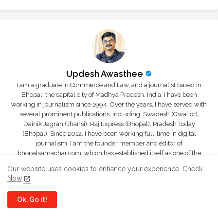
Updesh Awasthee
I am a graduate in Commerce and Law, and a journalist based in
Bhopal, the capital city of Madhya Pradesh, India. I have been
working in journalism since 1994. Over the years, I have served with
several prominent publications, including: Swadesh (Gwalior),
Dainik Jagran (Jhansi), Raj Express (Bhopal), Pradesh Today
(Bhopal); Since 2012, I have been working full-time in digital
journalism. I am the founder member and editor of
bhopalsamachar.com, which has established itself as one of the
leading Hindi news portals in Madhya Pradesh, covering the latest
Our website uses cookies to enhance your experience.
Check
news from Bhopal, Indore, Jabalpur, Gwalior, and across the state.
Now
Ok, Go it!
YOU MIGHT LIKE
Show more