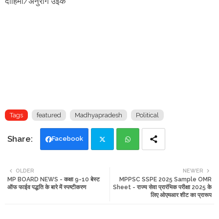
दाहिमा/अनुराग उइके
Tags
featured
Madhyapradesh
Political
Facebook
Twi
Wh
OLDER
NEWER
MP BOARD NEWS - कक्षा 9-10 बेस्ट
MPPSC SSPE 2025 Sample OMR
tte
ats
ऑफ फाईव पद्धति के बारे में स्पष्टीकरण
Sheet - राज्य सेवा प्रारंभिक परीक्षा 2025 के
लिए ओएमआर शीट का प्रारूप
r
app