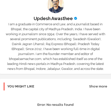
Updesh Awasthee
I am a graduate in Commerce and Law, and a journalist based in
Bhopal, the capital city of Madhya Pradesh, India. I have been
working in journalism since 1994. Over the years, I have served with
several prominent publications, including: Swadesh (Gwalior),
Dainik Jagran (Jhansi), Raj Express (Bhopal), Pradesh Today
(Bhopal); Since 2012, I have been working full-time in digital
journalism. I am the founder member and editor of
bhopalsamachar.com, which has established itself as one of the
leading Hindi news portals in Madhya Pradesh, covering the latest
news from Bhopal, Indore, Jabalpur, Gwalior, and across the state.
YOU MIGHT LIKE
Show more
Error:
No results found