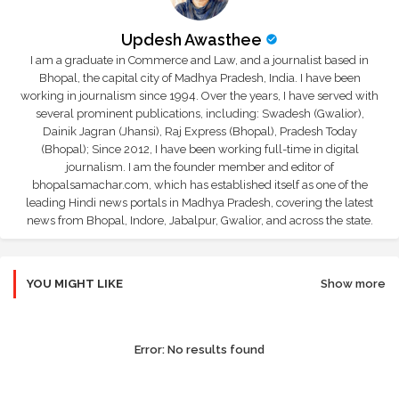
Updesh Awasthee
I am a graduate in Commerce and Law, and a journalist based in
Bhopal, the capital city of Madhya Pradesh, India. I have been
working in journalism since 1994. Over the years, I have served with
several prominent publications, including: Swadesh (Gwalior),
Dainik Jagran (Jhansi), Raj Express (Bhopal), Pradesh Today
(Bhopal); Since 2012, I have been working full-time in digital
journalism. I am the founder member and editor of
bhopalsamachar.com, which has established itself as one of the
leading Hindi news portals in Madhya Pradesh, covering the latest
news from Bhopal, Indore, Jabalpur, Gwalior, and across the state.
YOU MIGHT LIKE
Show more
Error:
No results found