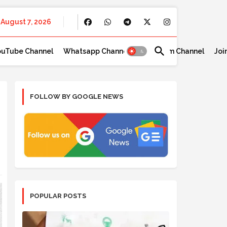
August 7, 2026
ouTube Channel
Whatsapp Channel
Telegram Channel
Joi
FOLLOW BY GOOGLE NEWS
POPULAR POSTS