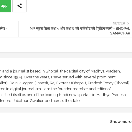
sapp
NEWER
लेगा -
MP स्कूल शिक्षा कक्षा 5 और कक्षा 8 की मार्कशीट की प्रिंटिंग बदली - BHOPAL
SAMACHAR
and a journalist based in Bhopal, the capital city of Madhya Pradesh,
sm since 1994. Over the years, I have served with several prominent
ior), Dainik Jagran (Jhansi), Raj Express (Bhopal), Pradesh Today (Bhopal);
ime in digital journalism. I am the founder member and editor of
shed itself as one of the leading Hindi news portals in Madhya Pradesh,
ndore, Jabalpur, Gwalior, and across the state.
Show more