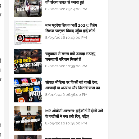
की संख्या डबल से ज्यादा हुई
द
8/06/2026 09:14:00 PM
ह
मध्य प्रदेश शिक्षक भर्ती 2025: विशेष
शिक्षक पात्रता विवाद पहुँचा हाई कोर्ट;
सरकार से माँगा जवाब
8/05/2026 10:49:00 PM
राहुकाल से डरना क्यों फायदा उठाइए,
चमत्कारी परिणाम मिलते हैं
ी
8/06/2026 10:39:00 PM
च
र
सोशल मीडिया पर किसी को गाली देना,
आजादी या अपराध और कितनी सजा का
प्रावधान - free legal advice
8/01/2026 06:36:00 PM
MP ओबीसी आरक्षण: हाईकोर्ट में दोनों पक्षों
के वकीलों ने क्या तर्क दिए, पढ़िए
8/05/2026 10:35:00 PM
ी
ा