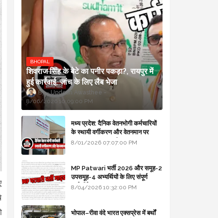
BHOPAL
शिवराज सिंह के बेटे का पनीर पकड़ा?, रायपुर में
हुई कार्रवाई, जांच के लिए लैब भेजा
Updesh Awasthee
8/06/2026 10:09:00 PM
मध्य प्रदेश: दैनिक वेतनभोगी कर्मचारियों
के स्थायी वर्गीकरण और वेतनमान पर
सरकार का बड़ा स्पष्टीकरण
8/01/2026 07:07:00 PM
MP Patwari भर्ती 2026 और समूह-2
उपसमूह-4 अभ्यर्थियों के लिए संपूर्ण
ए
मार्गदर्शिका
8/04/2026 10:32:00 PM
े
ो
भोपाल–रीवा वंदे भारत एक्सप्रेस में बर्थों