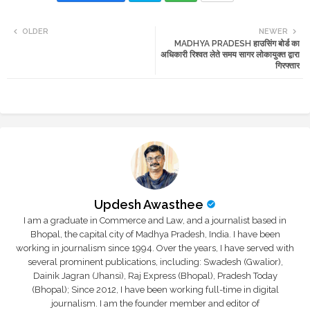
Twi
Wh
OLDER
NEWER
MADHYA PRADESH हाउसिंग बोर्ड का
tte
ats
अधिकारी रिश्वत लेते समय सागर लोकायुक्त द्वारा
गिरफ्तार
r
app
Updesh Awasthee
I am a graduate in Commerce and Law, and a journalist based in
Bhopal, the capital city of Madhya Pradesh, India. I have been
working in journalism since 1994. Over the years, I have served with
several prominent publications, including: Swadesh (Gwalior),
Dainik Jagran (Jhansi), Raj Express (Bhopal), Pradesh Today
(Bhopal); Since 2012, I have been working full-time in digital
journalism. I am the founder member and editor of