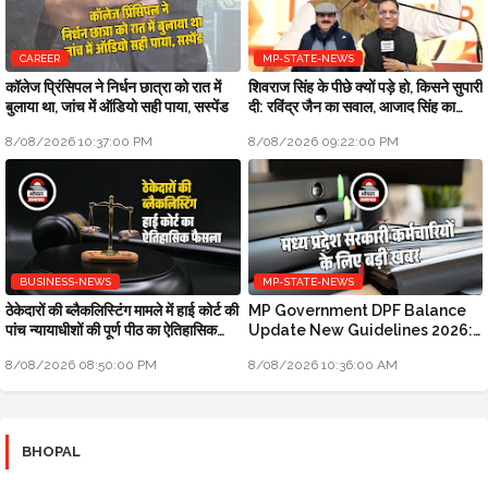
CAREER
MP-STATE-NEWS
कॉलेज प्रिंसिपल ने निर्धन छात्रा को रात में
शिवराज सिंह के पीछे क्यों पड़े हो, किसने सुपारी
बुलाया था, जांच में ऑडियो सही पाया, सस्पेंड
दी: रविंद्र जैन का सवाल, आजाद सिंह का
जवाब
8/08/2026 10:37:00 PM
8/08/2026 09:22:00 PM
BUSINESS-NEWS
MP-STATE-NEWS
ठेकेदारों की ब्लैकलिस्टिंग मामले में हाई कोर्ट की
MP Government DPF Balance
पांच न्यायाधीशों की पूर्ण पीठ का ऐतिहासिक
Update New Guidelines 2026:
फैसला
मध्य प्रदेश सरकारी कर्मचारियों के लिए बड़ी
8/08/2026 08:50:00 PM
8/08/2026 10:36:00 AM
खबर
BHOPAL