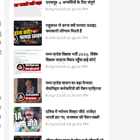
उपसमूह-4 अभ्यर्थियों के लिए संपूर्ण
मार्गदर्शिका
8/04/2026 10:32:00 PM
ई
राहुकाल से डरना क्यों फायदा उठाइए,
चमत्कारी परिणाम मिलते हैं
ु
8/06/2026 10:39:00 PM
य
ए
मध्य प्रदेश शिक्षक भर्ती 2025: विशेष
शिक्षक पात्रता विवाद पहुँचा हाई कोर्ट;
सरकार से माँगा जवाब
8/05/2026 10:49:00 PM
मध्य प्रदेश शासन का बड़ा फैसला:
सेवानिवृत्त कर्मचारियों की पेंशन प्रक्रिया
और बजट कोडिंग में हुए क्रांतिकारी
8/04/2026 10:20:00 PM
े
बदलाव
म
दतिया में नरोत्तम मिश्रा जीते, राजेंद्र
ल
भारती हार गए, घनश्याम की पेंशन पक्की
और आशुतोष बैक टू...
8/03/2026 06:32:00 PM
े