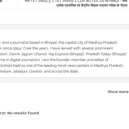
ही
MPTET VARG 3, CTET PAPER 1 CDP NOTES-10 IN HINDI - मध्य
प्रदेश प्राथमिक एवं केंद्रीय शिक्षक पात्रता परीक्षा के नोट्स
and a journalist based in Bhopal, the capital city of Madhya Pradesh,
sm since 1994. Over the years, I have served with several prominent
ior), Dainik Jagran (Jhansi), Raj Express (Bhopal), Pradesh Today (Bhopal);
ime in digital journalism. I am the founder member and editor of
shed itself as one of the leading Hindi news portals in Madhya Pradesh,
ndore, Jabalpur, Gwalior, and across the state.
Show more
ror:
No results found