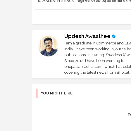
KAMALNATH is BACK - राहुल गांधी घर आए, डेढ़ घंटे तक बात होती र
Updesh Awasthee
I am a graduate in Commerce and Law, 
India. I have been working in journali
publications, including: Swadesh (Gwal
Since 2012, I have been working full-t
bhopalsamachar.com, which has establi
covering the latest news from Bhopal, I
YOU MIGHT LIKE
Er