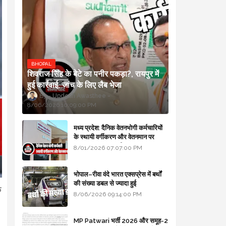
BHOPAL
शिवराज सिंह के बेटे का पनीर पकड़ा?, रायपुर में
हुई कार्रवाई, जांच के लिए लैब भेजा
Updesh Awasthee
8/06/2026 10:09:00 PM
मध्य प्रदेश: दैनिक वेतनभोगी कर्मचारियों
के स्थायी वर्गीकरण और वेतनमान पर
सरकार का बड़ा स्पष्टीकरण
8/01/2026 07:07:00 PM
भोपाल–रीवा वंदे भारत एक्सप्रेस में बर्थों
की संख्या डबल से ज्यादा हुई
े
8/06/2026 09:14:00 PM
MP Patwari भर्ती 2026 और समूह-2