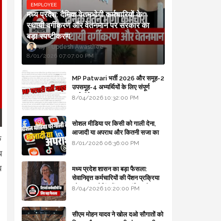
EMPLOYEE
मध्य प्रदेश: दैनिक वेतनभोगी कर्मचारियों के
स्थायी वर्गीकरण और वेतनमान पर सरकार का
बड़ा स्पष्टीकरण
Updesh Awasthee
8/01/2026 07:07:00 PM
MP Patwari भर्ती 2026 और समूह-2
उपसमूह-4 अभ्यर्थियों के लिए संपूर्ण
मार्गदर्शिका
8/04/2026 10:32:00 PM
सोशल मीडिया पर किसी को गाली देना,
आजादी या अपराध और कितनी सजा का
े
प्रावधान - free legal advice
8/01/2026 06:36:00 PM
ब
ब
मध्य प्रदेश शासन का बड़ा फैसला:
सेवानिवृत्त कर्मचारियों की पेंशन प्रक्रिया
और बजट कोडिंग में हुए क्रांतिकारी
8/04/2026 10:20:00 PM
बदलाव
सीएम मोहन यादव ने खोल दओ सौगातों को