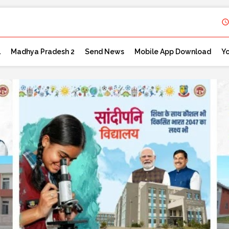
l
Madhya Pradesh 2
Send News
Mobile App Download
Y