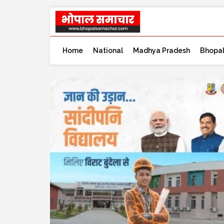
Home
National
Madhya Pradesh
Bhopa