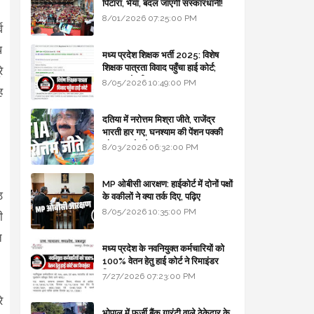
पिटारा, भैया, बदल जाएगी संस्कारधानी!
8/01/2026 07:25:00 PM
व
ि
मध्य प्रदेश शिक्षक भर्ती 2025: विशेष
शिक्षक पात्रता विवाद पहुँचा हाई कोर्ट;
े
सरकार से माँगा जवाब
8/05/2026 10:49:00 PM
ह
दतिया में नरोत्तम मिश्रा जीते, राजेंद्र
भारती हार गए, घनश्याम की पेंशन पक्की
और आशुतोष बैक टू...
8/03/2026 06:32:00 PM
MP ओबीसी आरक्षण: हाईकोर्ट में दोनों पक्षों
ठ
के वकीलों ने क्या तर्क दिए, पढ़िए
8/05/2026 10:35:00 PM
ी
त
मध्य प्रदेश के नवनियुक्त कर्मचारियों को
100% वेतन हेतु हाई कोर्ट ने रिमाइंडर
लिखा
7/27/2026 07:23:00 PM
े
भोपाल में फर्जी बैंक गारंटी वाले ठेकेदार के