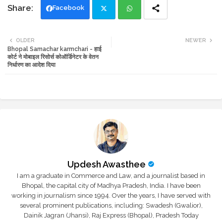
Facebook
Twi
Wh
OLDER
NEWER
Bhopal Samachar karmchari - हाई
tte
ats
कोर्ट ने मोबाइल रिसोर्स कोऑर्डिनेटर के वेतन
निर्धारण का आदेश दिया
r
app
Updesh Awasthee
I am a graduate in Commerce and Law, and a journalist based in
Bhopal, the capital city of Madhya Pradesh, India. I have been
working in journalism since 1994. Over the years, I have served with
several prominent publications, including: Swadesh (Gwalior),
Dainik Jagran (Jhansi), Raj Express (Bhopal), Pradesh Today