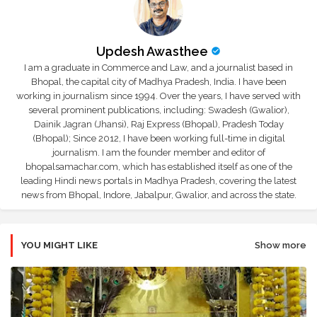
Updesh Awasthee
I am a graduate in Commerce and Law, and a journalist based in
Bhopal, the capital city of Madhya Pradesh, India. I have been
working in journalism since 1994. Over the years, I have served with
several prominent publications, including: Swadesh (Gwalior),
Dainik Jagran (Jhansi), Raj Express (Bhopal), Pradesh Today
(Bhopal); Since 2012, I have been working full-time in digital
journalism. I am the founder member and editor of
bhopalsamachar.com, which has established itself as one of the
leading Hindi news portals in Madhya Pradesh, covering the latest
news from Bhopal, Indore, Jabalpur, Gwalior, and across the state.
YOU MIGHT LIKE
Show more