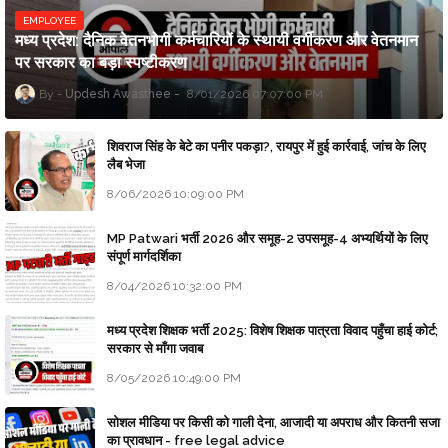
EMPLOYEE
मध्य प्रदेश: दैनिक वेतनभोगी कर्मचारियों के स्थायी वर्गीकरण और वेतनमान
पर सरकार का बड़ा स्पष्टीकरण
Updesh Awasthee
8/01/2026 07:07:00 PM
शिवराज सिंह के बेटे का पनीर पकड़ा?, रायपुर में हुई कार्रवाई, जांच के लिए
लैब भेजा
8/06/2026 10:09:00 PM
MP Patwari भर्ती 2026 और समूह-2 उपसमूह-4 अभ्यर्थियों के लिए
संपूर्ण मार्गदर्शिका
8/04/2026 10:32:00 PM
मध्य प्रदेश शिक्षक भर्ती 2025: विशेष शिक्षक पात्रता विवाद पहुँचा हाई कोर्ट;
सरकार से माँगा जवाब
8/05/2026 10:49:00 PM
सोशल मीडिया पर किसी को गाली देना, आजादी या अपराध और कितनी सजा
का प्रावधान - free legal advice