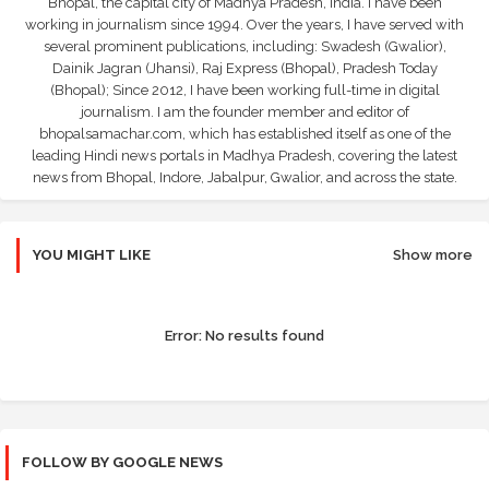
Bhopal, the capital city of Madhya Pradesh, India. I have been
working in journalism since 1994. Over the years, I have served with
several prominent publications, including: Swadesh (Gwalior),
Dainik Jagran (Jhansi), Raj Express (Bhopal), Pradesh Today
(Bhopal); Since 2012, I have been working full-time in digital
journalism. I am the founder member and editor of
bhopalsamachar.com, which has established itself as one of the
leading Hindi news portals in Madhya Pradesh, covering the latest
news from Bhopal, Indore, Jabalpur, Gwalior, and across the state.
YOU MIGHT LIKE
Show more
Error:
No results found
FOLLOW BY GOOGLE NEWS