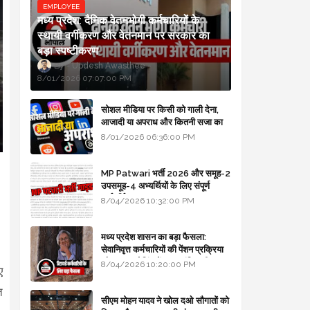
EMPLOYEE
मध्य प्रदेश: दैनिक वेतनभोगी कर्मचारियों के
स्थायी वर्गीकरण और वेतनमान पर सरकार का
बड़ा स्पष्टीकरण
Updesh Awasthee
8/01/2026 07:07:00 PM
सोशल मीडिया पर किसी को गाली देना,
आजादी या अपराध और कितनी सजा का
प्रावधान - free legal advice
8/01/2026 06:36:00 PM
।
MP Patwari भर्ती 2026 और समूह-2
उपसमूह-4 अभ्यर्थियों के लिए संपूर्ण
मार्गदर्शिका
8/04/2026 10:32:00 PM
मध्य प्रदेश शासन का बड़ा फैसला:
सेवानिवृत्त कर्मचारियों की पेंशन प्रक्रिया
और बजट कोडिंग में हुए क्रांतिकारी
8/04/2026 10:20:00 PM
ए
बदलाव
त
सीएम मोहन यादव ने खोल दओ सौगातों को