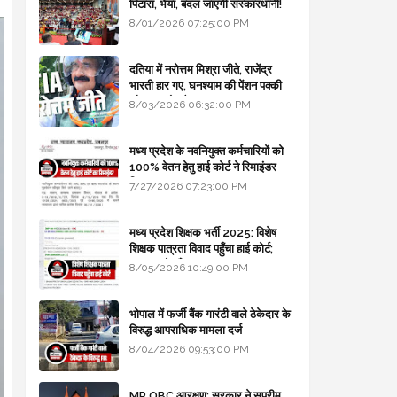
पिटारा, भैया, बदल जाएगी संस्कारधानी!
8/01/2026 07:25:00 PM
दतिया में नरोत्तम मिश्रा जीते, राजेंद्र
भारती हार गए, घनश्याम की पेंशन पक्की
और आशुतोष बैक टू...
8/03/2026 06:32:00 PM
मध्य प्रदेश के नवनियुक्त कर्मचारियों को
100% वेतन हेतु हाई कोर्ट ने रिमाइंडर
लिखा
7/27/2026 07:23:00 PM
मध्य प्रदेश शिक्षक भर्ती 2025: विशेष
शिक्षक पात्रता विवाद पहुँचा हाई कोर्ट;
सरकार से माँगा जवाब
8/05/2026 10:49:00 PM
भोपाल में फर्जी बैंक गारंटी वाले ठेकेदार के
विरुद्ध आपराधिक मामला दर्ज
8/04/2026 09:53:00 PM
MP OBC आरक्षण: सरकार ने सुप्रीम