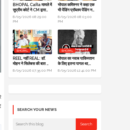
BHOPAL CaRa मामले में
भोपाल कमिश्नर ने कहा एक
सुप्रीम कोर्ट ने CM द्वारा
भी पेंडिंग प्रॉब्लम पेंडिंग नहीं
बनाई समिति भंग कर दी,
होनी चाहिए, सबको सॉल्व
8/05/2026 08:29:00
8/05/2026 08:03:00
BMC को फ्री हैंड
करो
PM
PM
BHOPAL
BHOPAL
REEL नहीं REAL: डॉ.
भोपाल का नवाब पाकिस्तान
मोहन ने सिलेबस की बात की,
के लिए इतना पागल था,
विद्यार्थियों से समझा और
अपनी ही बेटी पर बंदूक तान
8/05/2026 07:35:00 PM
8/05/2026 12:41:00 PM
शिक्षकों को समझाया
दी थी
े
ए
SEARCH YOUR NEWS
T