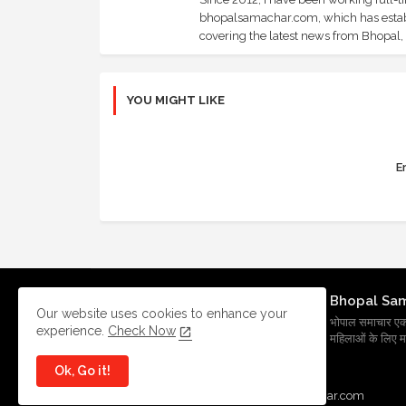
bhopalsamachar.com, which has establi
covering the latest news from Bhopal, I
YOU MIGHT LIKE
Er
Bhopal Sa
Our website uses cookies to enhance your
भोपाल समाचार एक प्र
experience.
Check Now
महिलाओं के लिए मह
Ok, Go it!
All Right Reserved Copyright
BhopalSmachar.com