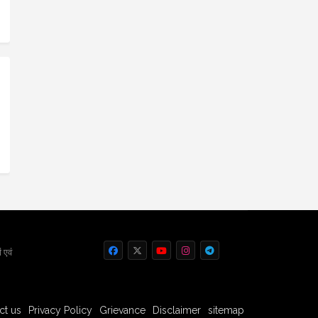
 एवं
ct us
Privacy Policy
Grievance
Disclaimer
sitemap