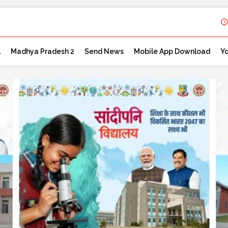
l
Madhya Pradesh 2
Send News
Mobile App Download
Y