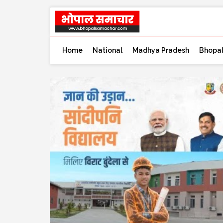
Home
National
Madhya Pradesh
Bhopa