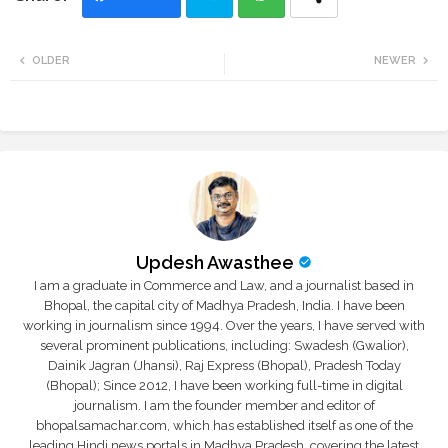
Twi
Wh
OLDER
NEWER
tte
ats
r
app
Updesh Awasthee
I am a graduate in Commerce and Law, and a journalist based in
Bhopal, the capital city of Madhya Pradesh, India. I have been
working in journalism since 1994. Over the years, I have served with
several prominent publications, including: Swadesh (Gwalior),
Dainik Jagran (Jhansi), Raj Express (Bhopal), Pradesh Today
(Bhopal); Since 2012, I have been working full-time in digital
journalism. I am the founder member and editor of
bhopalsamachar.com, which has established itself as one of the
leading Hindi news portals in Madhya Pradesh, covering the latest