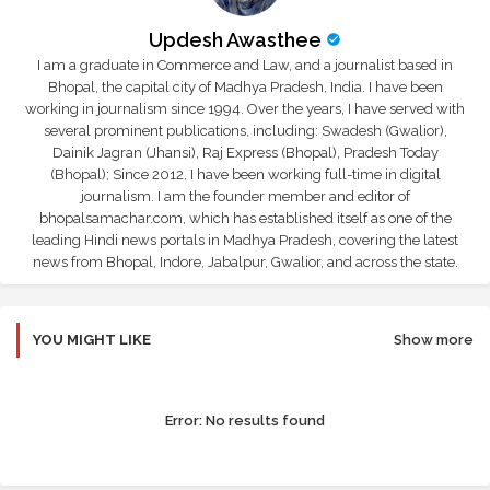
Updesh Awasthee
I am a graduate in Commerce and Law, and a journalist based in
Bhopal, the capital city of Madhya Pradesh, India. I have been
working in journalism since 1994. Over the years, I have served with
several prominent publications, including: Swadesh (Gwalior),
Dainik Jagran (Jhansi), Raj Express (Bhopal), Pradesh Today
(Bhopal); Since 2012, I have been working full-time in digital
journalism. I am the founder member and editor of
bhopalsamachar.com, which has established itself as one of the
leading Hindi news portals in Madhya Pradesh, covering the latest
news from Bhopal, Indore, Jabalpur, Gwalior, and across the state.
YOU MIGHT LIKE
Show more
Error:
No results found