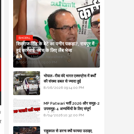
BHOPAL
शिवराज सिंह के बेटे का पनीर पकड़ा?, रायपुर में
हुई कार्रवाई, जांच के लिए लैब भेजा
Updesh Awasthee
8/06/2026 10:09:00 PM
भोपाल–रीवा वंदे भारत एक्सप्रेस में बर्थों
की संख्या डबल से ज्यादा हुई
8/06/2026 09:14:00 PM
MP Patwari भर्ती 2026 और समूह-2
उपसमूह-4 अभ्यर्थियों के लिए संपूर्ण
े
मार्गदर्शिका
8/04/2026 10:32:00 PM
र
राहुकाल से डरना क्यों फायदा उठाइए,