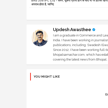
BNS 208 IPC 174 - समन, सूचना प्राप्त होने के बाद भी गैर हाजिर रहन
अपराध होता है, जानिए
Updesh Awasthee
I am a graduate in Commerce and Law, 
India. I have been working in journali
publications, including: Swadesh (Gwal
Since 2012, I have been working full-t
bhopalsamachar.com, which has establi
covering the latest news from Bhopal, I
YOU MIGHT LIKE
Er