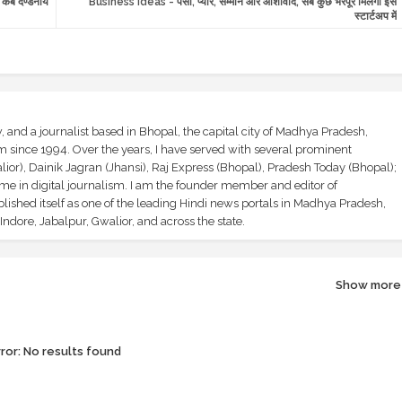
ा कब दण्डनीय
Business ideas - पैसा, प्यार, सम्मान और आशीर्वाद, सब कुछ भरपूर मिलेगा इस
स्टार्टअप में
and a journalist based in Bhopal, the capital city of Madhya Pradesh,
sm since 1994. Over the years, I have served with several prominent
ior), Dainik Jagran (Jhansi), Raj Express (Bhopal), Pradesh Today (Bhopal);
ime in digital journalism. I am the founder member and editor of
shed itself as one of the leading Hindi news portals in Madhya Pradesh,
ndore, Jabalpur, Gwalior, and across the state.
Show more
ror:
No results found